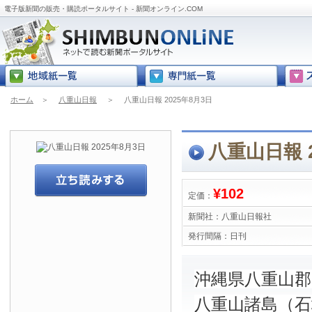
電子版新聞の販売・購読ポータルサイト - 新聞オンライン.COM
ホーム
＞
八重山日報
＞
八重山日報 2025年8月3日
八重山日報 2
¥102
定価：
新聞社：
八重山日報社
発行間隔：
日刊
沖縄県八重山
八重山諸島（石