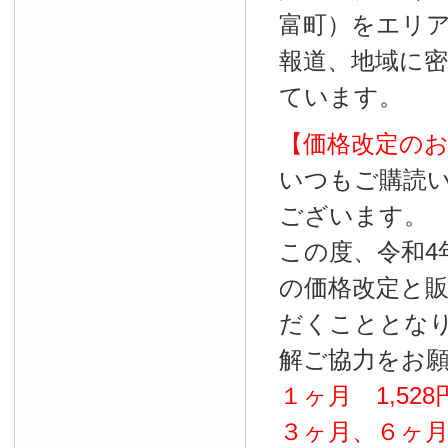
富町）をエリ
報道、地域に
ています。
【価格改定の
いつもご購読
ございます。
この度、令和4
の価格改定と
だくこととな
解ご協力をお
１ヶ月
1
,
528
３ヶ月、６ヶ