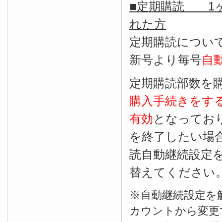
■定期購読 1ヶ
れた方
定期購読につい
新号より毎号
自
定期購読部数を
購入手続きをす
有効
となってお
を終了したい場
読自動継続設定
替えてください
※自動継続設定を
カウントから変更