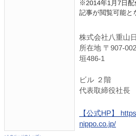
※2014年1月7
記事が閲覧可能と
株式会社八重山
所在地 〒
907-00
垣486-1
ＮＴＴ西
ビル ２階
代表取締役社長
【公式HP】 https:
nippo.co.jp/