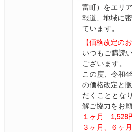
富町）をエリ
報道、地域に
ています。
【価格改定の
いつもご購読
ございます。
この度、令和4
の価格改定と
だくこととな
解ご協力をお
１ヶ月
1
,
528
３ヶ月、６ヶ