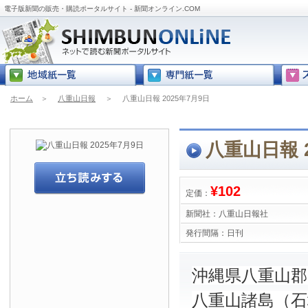
電子版新聞の販売・購読ポータルサイト - 新聞オンライン.COM
ホーム
＞
八重山日報
＞
八重山日報 2025年7月9日
八重山日報 2
¥102
定価：
新聞社：
八重山日報社
発行間隔：
日刊
沖縄県八重山
八重山諸島（石