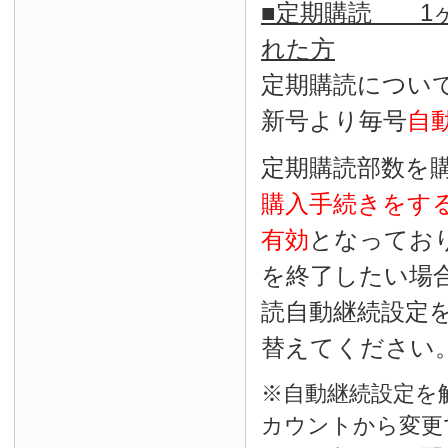
■定期購読 1ヶ
れた方
定期購読につい
新号より毎号
自
定期購読部数を
購入手続きをす
有効
となってお
を終了したい場
読自動継続設定
替えてください
※自動継続設定を
カウントから変更