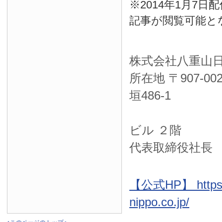
※2014年1月7
記事が閲覧可能と
株式会社八重山
所在地 〒
907-00
垣486-1
ＮＴＴ西
ビル ２階
代表取締役社長
【公式HP】 https:
nippo.co.jp/