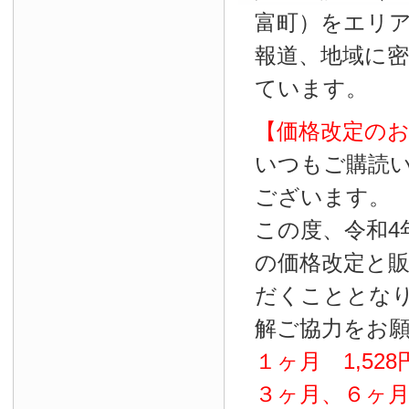
富町）をエリ
報道、地域に
ています。
【価格改定の
いつもご購読
ございます。
この度、令和4
の価格改定と
だくこととな
解ご協力をお
１ヶ月
1
,
528
３ヶ月、６ヶ