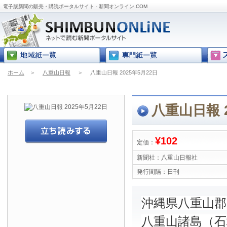
電子版新聞の販売・購読ポータルサイト - 新聞オンライン.COM
ホーム
＞
八重山日報
＞
八重山日報 2025年5月22日
八重山日報 2
¥102
定価：
新聞社：
八重山日報社
発行間隔：
日刊
沖縄県八重山
八重山諸島（石