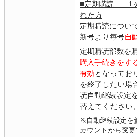
■定期購読 1ヶ
れた方
定期購読につい
新号より毎号
自
定期購読部数を
購入手続きをす
有効
となってお
を終了したい場
読自動継続設定
替えてください
※自動継続設定を
カウントから変更