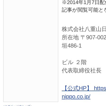
※2014年1月7
記事が閲覧可能と
株式会社八重山
所在地 〒
907-00
垣486-1
ＮＴＴ西
ビル ２階
代表取締役社長
【公式HP】 https:
nippo.co.jp/