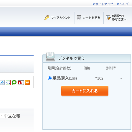
サイトマップ
ヘルプ
期間(合計部数)
価格
割引率
単品購入
(1部)
¥102
-
・中立な報