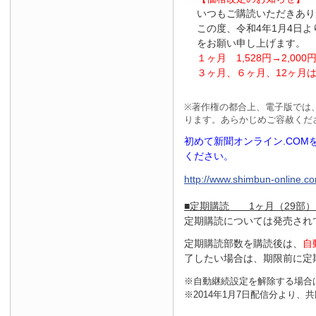
いつもご購読いただきあり
この度、令和4年1月4日
をお願い申し上げます。
１ヶ月
1
,
528
円
→2
,
000
３ヶ月、６ヶ月、
12
ヶ月
※
著作権の都合上、電子版では
ります。あらかじめご容赦くだ
初めて新聞オンライン.CO
ください。
http://www.shimbun-online.com
■定期購読 1ヶ月（29部）
定期購読については発売され
定期購読部数を購読後は、
自
了したい場合は、期限前に定
※自動継続設定を解除する場合
※2014年1月7日配信分より