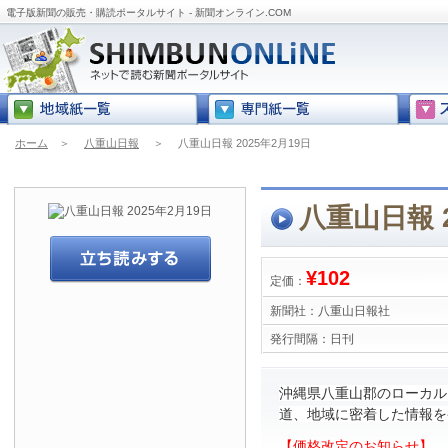
電子版新聞の販売・購読ポータルサイト - 新聞オンライン.COM
ホーム
＞
八重山日報
＞
八重山日報 2025年2月19日
八重山日報 2
¥102
定価：
新聞社：
八重山日報社
発行間隔：
日刊
沖縄県八重山郡のローカル
道、地域に密着した情報を
【価格改定のお知らせ】