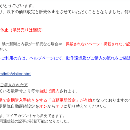
がとうございます。
より、以下の価格改定と販売休止をさせていただくこととなりました。何
円
は休止（単品売りは継続）
、紙の新聞と内容が一部異なる場合や、
掲載されないページ・掲載されない記
さい。
Mをご利用の方は、ヘルプページにて、動作環境及びご購入の流れをご確
/info/visitor.html
ご購入された方
ている最新号より毎号
自動で購入
されます。
動で定期購入手続きをする「自動更新設定」が
有効
となっておりますの
期購読自動継続設定を
オン
から
オフ
に切り替えてください。
は、マイアカウントから変更できます。
、共同通信社の記事が閲覧可能となりました。