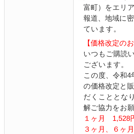
富町）をエリ
報道、地域に
ています。
【価格改定の
いつもご購読
ございます。
この度、令和4
の価格改定と
だくこととな
解ご協力をお
１ヶ月
1
,
528
３ヶ月、６ヶ