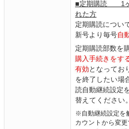
■定期購読 1ヶ
れた方
定期購読につい
新号より毎号
自
定期購読部数を
購入手続きをす
有効
となってお
を終了したい場
読自動継続設定
替えてください
※自動継続設定を
カウントから変更