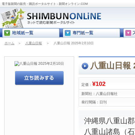
電子版新聞の販売・購読ポータルサイト - 新聞オンライン.COM
ホーム
＞
八重山日報
＞
八重山日報 2025年2月10日
八重山日報 2
¥102
定価：
新聞社：
八重山日報社
発行間隔：
日刊
沖縄県八重山
八重山諸島（石