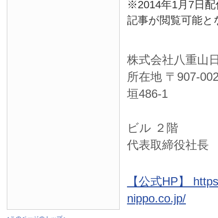
※2014年1月7
記事が閲覧可能と
株式会社八重山
所在地 〒
907-00
垣486-1
ＮＴＴ西
ビル ２階
代表取締役社長
【公式HP】 https:
nippo.co.jp/