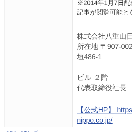
※2014年1月7
記事が閲覧可能と
株式会社八重山
所在地 〒
907-00
垣486-1
ＮＴＴ西
ビル ２階
代表取締役社長
【公式HP】 https:
nippo.co.jp/