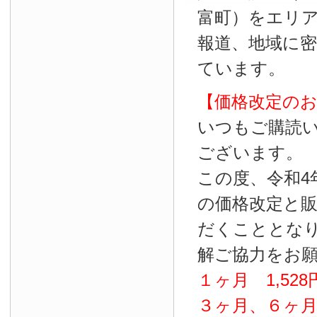
富町）をエリ
報道、地域に
ています。
【価格改定の
いつもご購読
ございます。
この度、令和4
の価格改定と
だくこととな
解ご協力をお
１ヶ月
1
,
528
３ヶ月、６ヶ