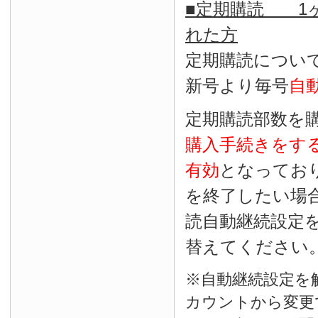
■定期購読 1ヶ
れた方
定期購読につい
新号より毎号
自
定期購読部数を
購入手続きをす
有効
となってお
を終了したい場
読自動継続設定
替えてください
※自動継続設定を
カウントから変更