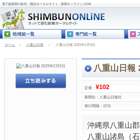
電子版新聞の販売・購読ポータルサイト - 新聞オンライン.COM
ホーム
＞
八重山日報
＞
八重山日報 2025年2月5日
八重山日報 2
¥102
定価：
新聞社：
八重山日報社
発行間隔：
日刊
沖縄県八重山
八重山諸島（石