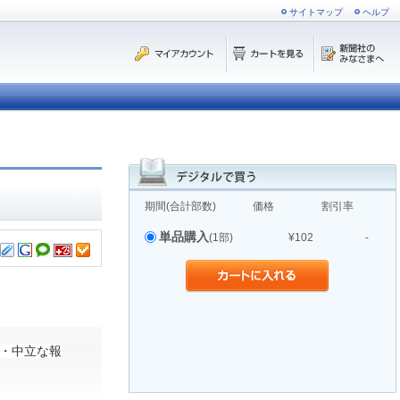
サイトマップ
ヘルプ
期間(合計部数)
価格
割引率
単品購入
(1部)
¥102
-
・中立な報