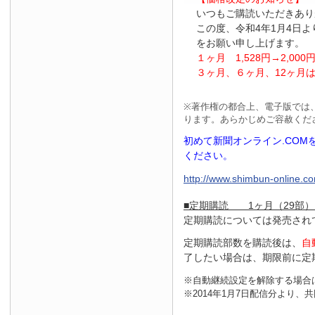
いつもご購読いただきあり
この度、令和4年1月4日
をお願い申し上げます。
１ヶ月
1
,
528
円
→2
,
000
３ヶ月、６ヶ月、
12
ヶ月
※
著作権の都合上、電子版では
ります。あらかじめご容赦くだ
初めて新聞オンライン.CO
ください。
http://www.shimbun-online.com
■定期購読 1ヶ月（29部）
定期購読については発売され
定期購読部数を購読後は、
自
了したい場合は、期限前に定
※自動継続設定を解除する場合
※2014年1月7日配信分より