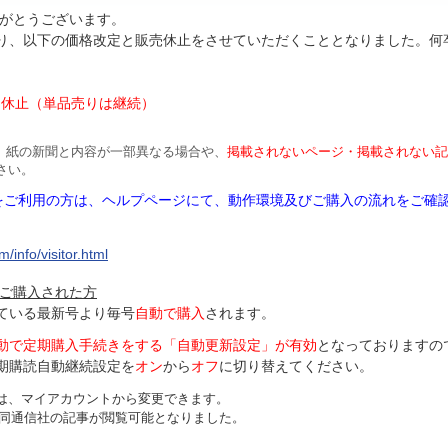
がとうございます。
より、以下の価格改定と販売休止をさせていただくこととなりました。何
円
は休止（単品売りは継続）
、紙の新聞と内容が一部異なる場合や、
掲載されないページ・掲載されない記
さい。
Mをご利用の方は、ヘルプページにて、動作環境及びご購入の流れをご確
/info/visitor.html
ご購入された方
ている最新号より毎号
自動で購入
されます。
動で定期購入手続きをする「自動更新設定」が
有効
となっておりますの
期購読自動継続設定を
オン
から
オフ
に切り替えてください。
は、マイアカウントから変更できます。
、共同通信社の記事が閲覧可能となりました。