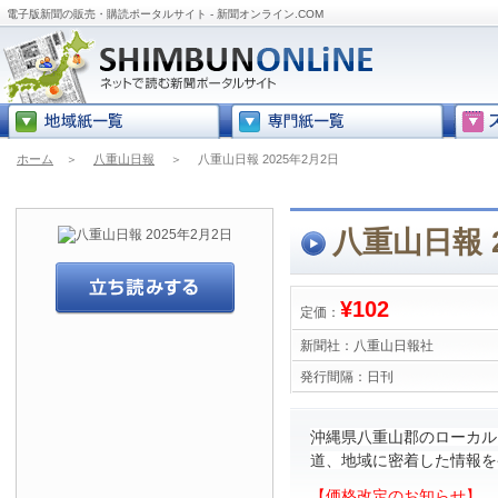
電子版新聞の販売・購読ポータルサイト - 新聞オンライン.COM
ホーム
＞
八重山日報
＞
八重山日報 2025年2月2日
八重山日報 2
¥102
定価：
新聞社：
八重山日報社
発行間隔：
日刊
沖縄県八重山郡のローカル
道、地域に密着した情報を
【価格改定のお知らせ】