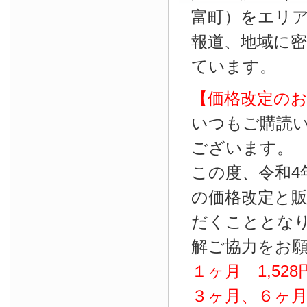
富町）をエリ
報道、地域に
ています。
【価格改定の
いつもご購読
ございます。
この度、令和4
の価格改定と
だくこととな
解ご協力をお
１ヶ月
1
,
528
３ヶ月、６ヶ