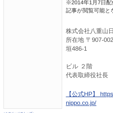
※2014年1月7
記事が閲覧可能と
株式会社八重山
所在地 〒
907-00
垣486-1
ＮＴＴ西
ビル ２階
代表取締役社長
【公式HP】 https:
nippo.co.jp/