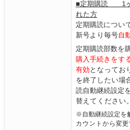
■定期購読 1ヶ
れた方
定期購読につい
新号より毎号
自
定期購読部数を
購入手続きをす
有効
となってお
を終了したい場
読自動継続設定
替えてください
※自動継続設定を
カウントから変更