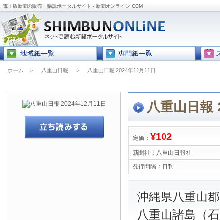
電子版新聞の販売・購読ポータルサイト - 新聞オンライン.COM
ホーム
＞
八重山日報
＞
八重山日報 2024年12月11日
八重山日報 2
¥102
定価：
新聞社：
八重山日報社
発行間隔：
日刊
沖縄県八重山
八重山諸島（石