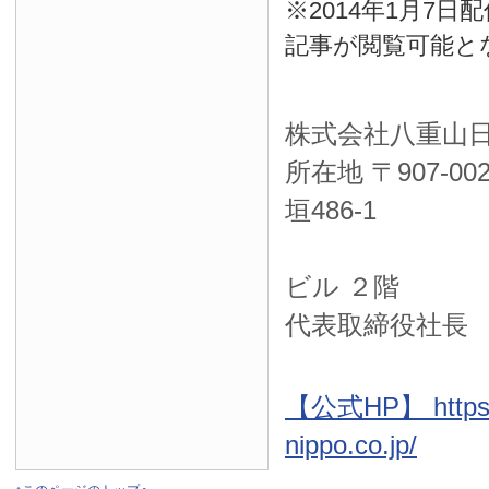
※2014年1月7
記事が閲覧可能と
株式会社八重山
所在地 〒
907-00
垣486-1
ＮＴＴ西
ビル ２階
代表取締役社長
【公式HP】 https:
nippo.co.jp/