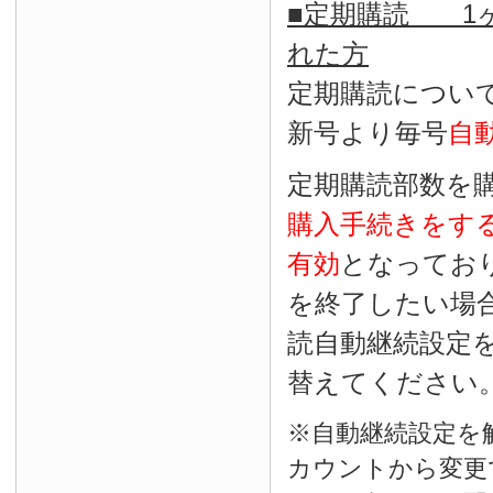
■定期購読 1ヶ
れた方
定期購読につい
新号より毎号
自
定期購読部数を
購入手続きをす
有効
となってお
を終了したい場
読自動継続設定
替えてください
※自動継続設定を
カウントから変更