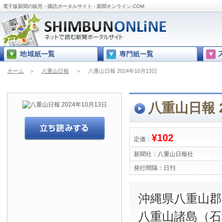
電子版新聞の販売・購読ポータルサイト - 新聞オンライン.COM
ホーム
＞
八重山日報
＞
八重山日報 2024年10月13日
八重山日報 2
¥102
定価：
新聞社：
八重山日報社
発行間隔：
日刊
沖縄県八重山
八重山諸島（石