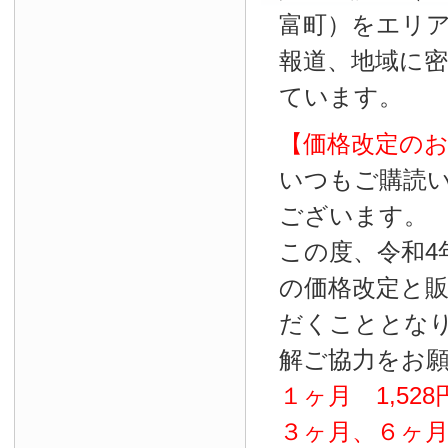
富町）をエリ
報道、地域に
ています。
【価格改定の
いつもご購読
ございます。
この度、令和4
の価格改定と
だくこととな
解ご協力をお
１ヶ月
1
,
528
３ヶ月、６ヶ