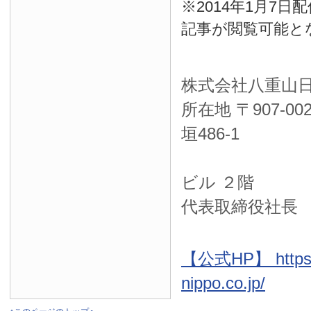
※2014年1月7
記事が閲覧可能と
株式会社八重山
所在地 〒
907-00
垣486-1
ＮＴＴ西
ビル ２階
代表取締役社長
【公式HP】 https:
nippo.co.jp/