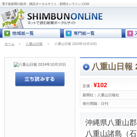
電子版新聞の販売・購読ポータルサイト - 新聞オンライン.COM
ホーム
＞
八重山日報
＞
八重山日報 2024年10月10日
八重山日報 2
¥102
定価：
新聞社：
八重山日報社
発行間隔：
日刊
沖縄県八重山
八重山諸島（石