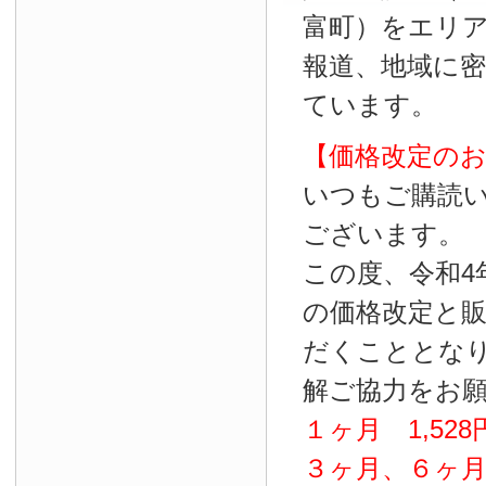
富町）をエリ
報道、地域に
ています。
【価格改定の
いつもご購読
ございます。
この度、令和4
の価格改定と
だくこととな
解ご協力をお
１ヶ月
1
,
528
３ヶ月、６ヶ