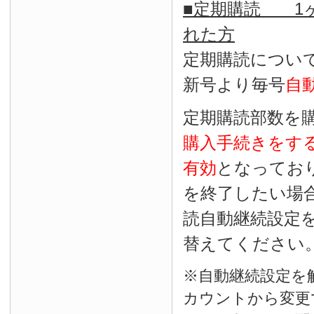
■定期購読 1ヶ
れた方
定期購読につい
新号より毎号
自
定期購読部数を
購入手続きをす
有効
となってお
を終了したい場
読自動継続設定
替えてください
※自動継続設定を
カウントから変更