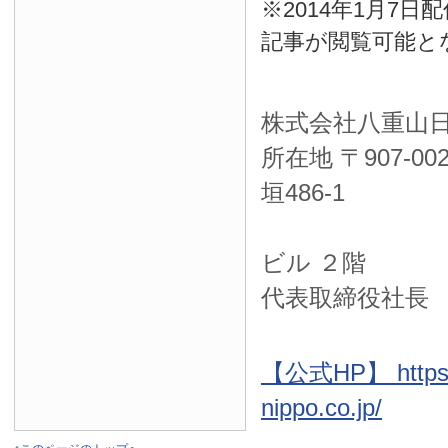
※2014年1月7
記事が閲覧可能と
株式会社八重山
所在地 〒
907-00
垣486-1
ＮＴＴ西
ビル ２階
代表取締役社長
【公式HP】 https:
nippo.co.jp/