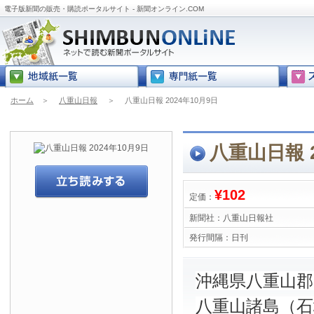
電子版新聞の販売・購読ポータルサイト - 新聞オンライン.COM
ホーム
＞
八重山日報
＞
八重山日報 2024年10月9日
八重山日報 2
¥102
定価：
新聞社：
八重山日報社
発行間隔：
日刊
沖縄県八重山
八重山諸島（石