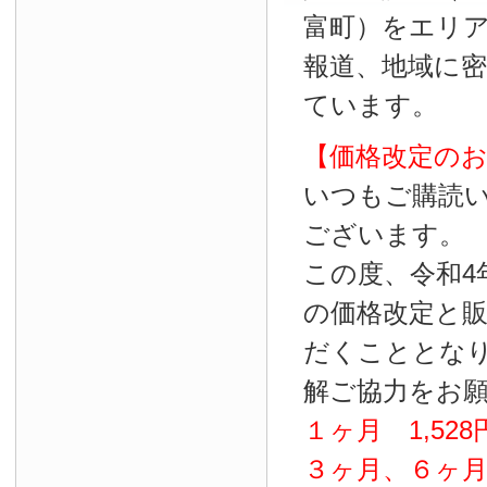
富町）をエリ
報道、地域に
ています。
【価格改定の
いつもご購読
ございます。
この度、令和4
の価格改定と
だくこととな
解ご協力をお
１ヶ月
1
,
528
３ヶ月、６ヶ