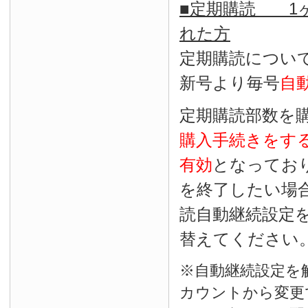
■定期購読 1ヶ
れた方
定期購読につい
新号より毎号
自
定期購読部数を
購入手続きをす
有効
となってお
を終了したい場
読自動継続設定
替えてください
※自動継続設定を
カウントから変更