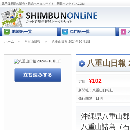
電子版新聞の販売・購読ポータルサイト - 新聞オンライン.COM
ホーム
＞
八重山日報
＞
八重山日報 2024年10月1日
八重山日報 2
¥102
定価：
新聞社：
八重山日報社
発行間隔：
日刊
沖縄県八重山
八重山諸島（石