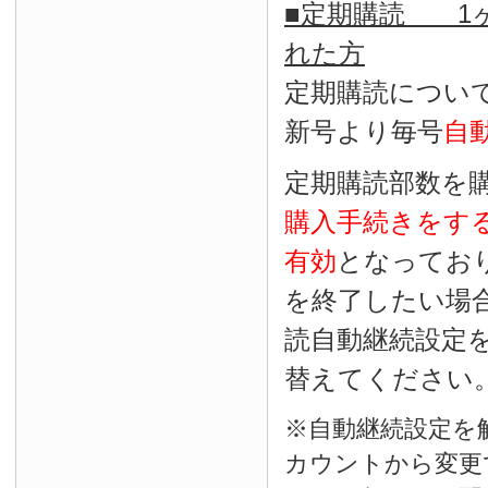
■定期購読 1ヶ
れた方
定期購読につい
新号より毎号
自
定期購読部数を
購入手続きをす
有効
となってお
を終了したい場
読自動継続設定
替えてください
※自動継続設定を
カウントから変更