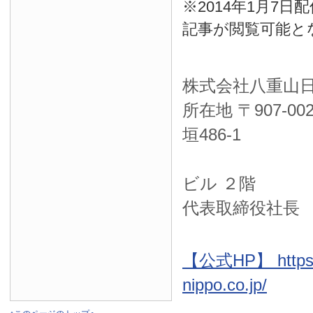
※2014年1月7
記事が閲覧可能と
株式会社八重山
所在地 〒
907-00
垣486-1
ＮＴＴ西
ビル ２階
代表取締役社長
【公式HP】 https:
nippo.co.jp/