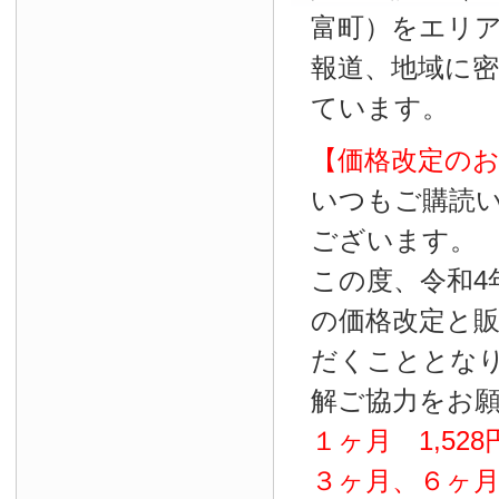
富町）をエリ
報道、地域に
ています。
【価格改定の
いつもご購読
ございます。
この度、令和4
の価格改定と
だくこととな
解ご協力をお
１ヶ月
1
,
528
３ヶ月、６ヶ