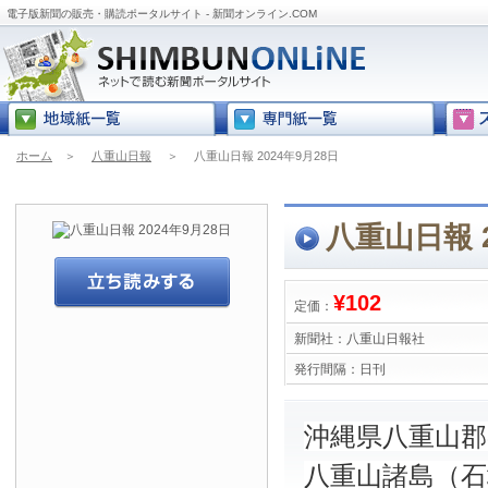
電子版新聞の販売・購読ポータルサイト - 新聞オンライン.COM
ホーム
＞
八重山日報
＞
八重山日報 2024年9月28日
八重山日報 2
¥102
定価：
新聞社：
八重山日報社
発行間隔：
日刊
沖縄県八重山
八重山諸島（石