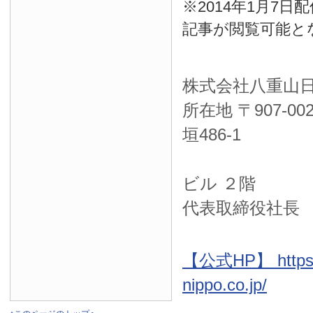
※2014年1月7
記事が閲覧可能と
株式会社八重山
所在地 〒
907-00
垣486-1
ＮＴＴ西
ビル ２階
代表取締役社長
【公式HP】 https:
nippo.co.jp/