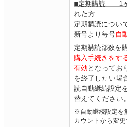
■定期購読 1ヶ
れた方
定期購読につい
新号より毎号
自
定期購読部数を
購入手続きをす
有効
となってお
を終了したい場
読自動継続設定
替えてください
※自動継続設定を
カウントから変更