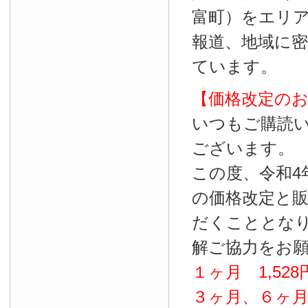
富町）をエリ
報道、地域に
ています。
【価格改定の
いつもご購読
ございます。
この度、令和4
の価格改定と
だくこととな
解ご協力をお
１ヶ月
1
,
528
３ヶ月、６ヶ