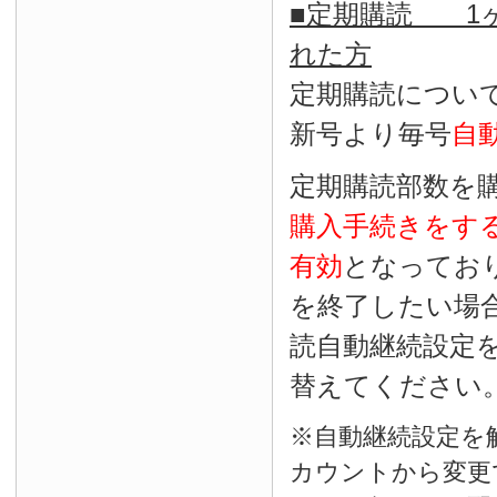
■定期購読 1ヶ
れた方
定期購読につい
新号より毎号
自
定期購読部数を
購入手続きをす
有効
となってお
を終了したい場
読自動継続設定
替えてください
※自動継続設定を
カウントから変更