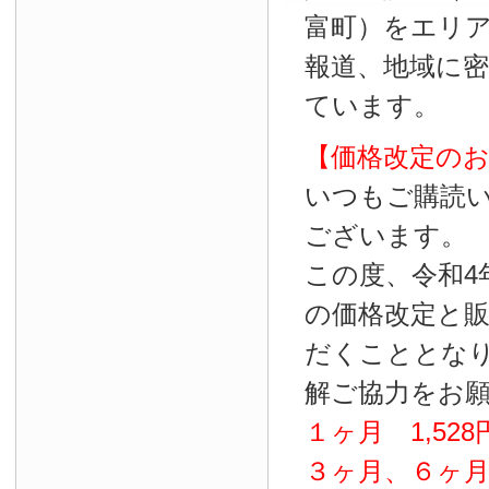
富町）をエリ
報道、地域に
ています。
【価格改定の
いつもご購読
ございます。
この度、令和4
の価格改定と
だくこととな
解ご協力をお
１ヶ月
1
,
528
３ヶ月、６ヶ