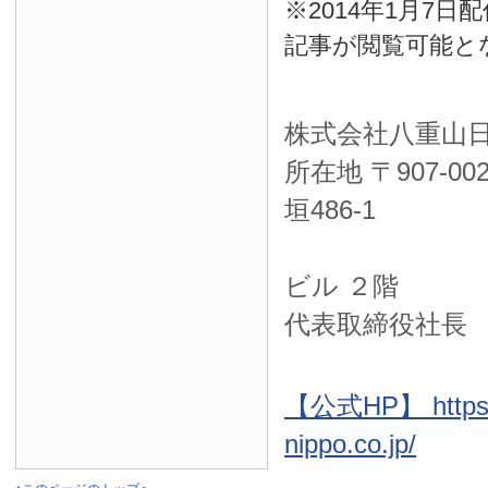
※2014年1月7
記事が閲覧可能と
株式会社八重山
所在地 〒
907-00
垣486-1
ＮＴＴ西
ビル ２階
代表取締役社長
【公式HP】 https:
nippo.co.jp/