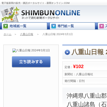
電子版新聞の販売・購読ポータルサイト - 新聞オンライン.COM
ホーム
＞
八重山日報
＞
八重山日報 2024年3月1日
八重山日報 2
¥102
定価：
新聞社：
八重山日報社
発行間隔：
日刊
沖縄県八重山
八重山諸島（石