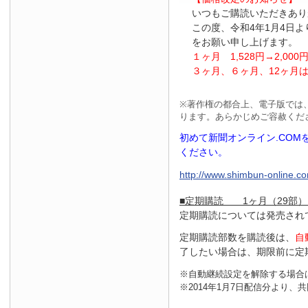
いつもご購読いただきあり
この度、令和4年1月4日
をお願い申し上げます。
１ヶ月
1
,
528
円
→2
,
000
３ヶ月、６ヶ月、
12
ヶ月
※
著作権の都合上、電子版では
ります。あらかじめご容赦くだ
初めて新聞オンライン.CO
ください。
http://www.shimbun-online.com
■定期購読 1ヶ月（29部）
定期購読については発売され
定期購読部数を購読後は、
自
了したい場合は、期限前に定
※自動継続設定を解除する場合
※2014年1月7日配信分より