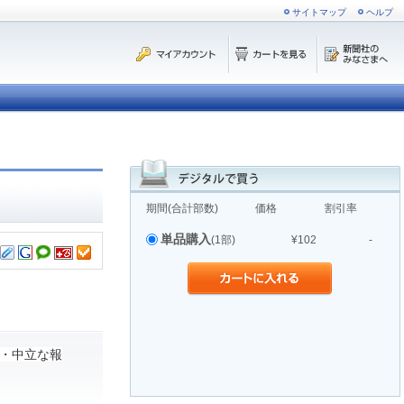
サイトマップ
ヘルプ
期間(合計部数)
価格
割引率
単品購入
(1部)
¥102
-
・中立な報