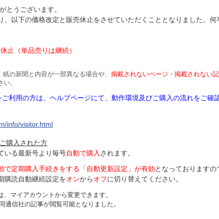
がとうございます。
より、以下の価格改定と販売休止をさせていただくこととなりました。何
円
は休止（単品売りは継続）
、紙の新聞と内容が一部異なる場合や、
掲載されないページ・掲載されない記
さい。
Mをご利用の方は、ヘルプページにて、動作環境及びご購入の流れをご確
/info/visitor.html
ご購入された方
ている最新号より毎号
自動で購入
されます。
動で定期購入手続きをする「自動更新設定」が
有効
となっておりますの
期購読自動継続設定を
オン
から
オフ
に切り替えてください。
は、マイアカウントから変更できます。
、共同通信社の記事が閲覧可能となりました。