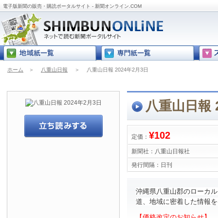
電子版新聞の販売・購読ポータルサイト - 新聞オンライン.COM
ホーム
＞
八重山日報
＞
八重山日報 2024年2月3日
八重山日報 2
¥102
定価：
新聞社：
八重山日報社
発行間隔：
日刊
沖縄県八重山郡のローカル
道、地域に密着した情報を
【価格改定のお知らせ】