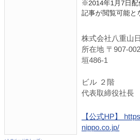
※2014年1月7
記事が閲覧可能と
株式会社八重山
所在地 〒
907-00
垣486-1
ＮＴＴ西
ビル ２階
代表取締役社長
【公式HP】 https:
nippo.co.jp/