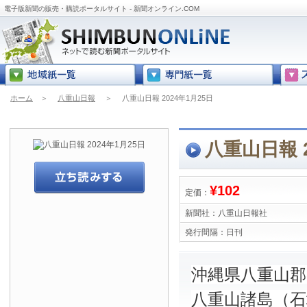
電子版新聞の販売・購読ポータルサイト - 新聞オンライン.COM
ホーム
＞
八重山日報
＞
八重山日報 2024年1月25日
八重山日報 2
¥102
定価：
新聞社：
八重山日報社
発行間隔：
日刊
沖縄県八重山
八重山諸島（石