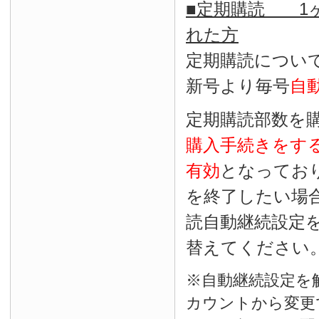
■定期購読 1ヶ
れた方
定期購読につい
新号より毎号
自
定期購読部数を
購入手続きをす
有効
となってお
を終了したい場
読自動継続設定
替えてください
※自動継続設定を
カウントから変更