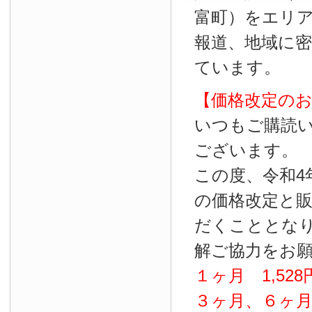
富町）をエリ
報道、地域に
ています。
【価格改定の
いつもご購読
ございます。
この度、令和4
の価格改定と
だくこととな
解ご協力をお
１ヶ月
1
,
528
３ヶ月、６ヶ