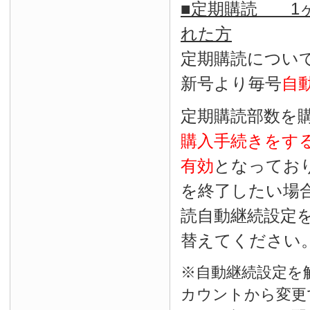
■定期購読 1ヶ
れた方
定期購読につい
新号より毎号
自
定期購読部数を
購入手続きをす
有効
となってお
を終了したい場
読自動継続設定
替えてください
※自動継続設定を
カウントから変更