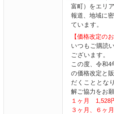
富町）をエリ
報道、地域に
ています。
【価格改定の
いつもご購読
ございます。
この度、令和4
の価格改定と
だくこととな
解ご協力をお
１ヶ月
1
,
528
３ヶ月、６ヶ