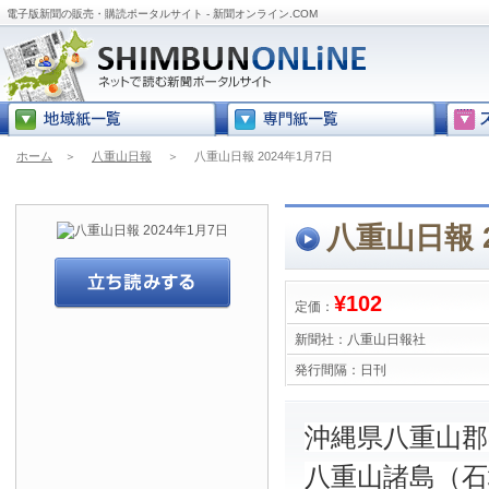
電子版新聞の販売・購読ポータルサイト - 新聞オンライン.COM
ホーム
＞
八重山日報
＞
八重山日報 2024年1月7日
八重山日報 2
¥102
定価：
新聞社：
八重山日報社
発行間隔：
日刊
沖縄県八重山
八重山諸島（石