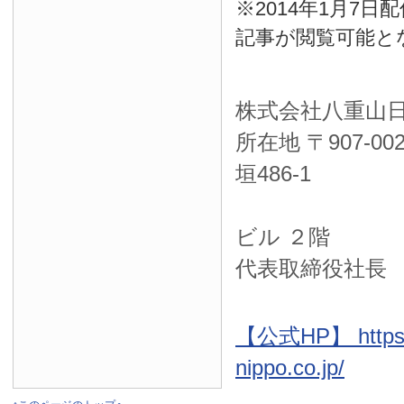
※2014年1月7
記事が閲覧可能と
株式会社八重山
所在地 〒
907-00
垣486-1
ＮＴＴ西
ビル ２階
代表取締役社長
【公式HP】 https:
nippo.co.jp/