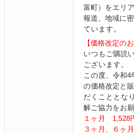
富町）をエリ
報道、地域に
ています。
【価格改定の
いつもご購読
ございます。
この度、令和4
の価格改定と
だくこととな
解ご協力をお
１ヶ月
1
,
528
３ヶ月、６ヶ