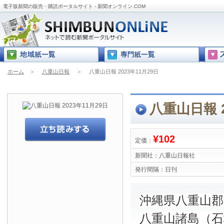
電子版新聞の販売・購読ポータルサイト - 新聞オンライン.COM
ホーム
＞
八重山日報
＞
八重山日報 2023年11月29日
八重山日報 2
¥102
定価：
新聞社：
八重山日報社
発行間隔：
日刊
沖縄県八重山
八重山諸島（石