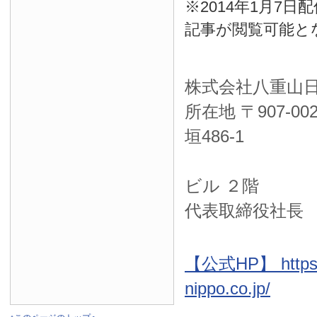
※2014年1月7
記事が閲覧可能と
株式会社八重山
所在地 〒
907-00
垣486-1
ＮＴＴ西
ビル ２階
代表取締役社長
【公式HP】 https:
nippo.co.jp/