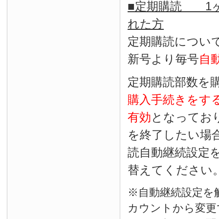
■定期購読 1ヶ
れた方
定期購読につい
新号より毎号
自
定期購読部数を
購入手続きをす
有効
となってお
を終了したい場
読自動継続設定
替えてください
※自動継続設定を
カウントから変更