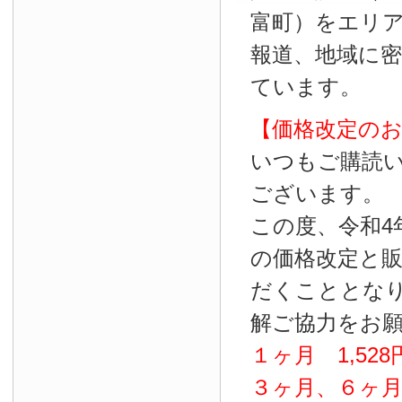
富町）をエリ
報道、地域に
ています。
【価格改定の
いつもご購読
ございます。
この度、令和4
の価格改定と
だくこととな
解ご協力をお
１ヶ月
1
,
528
３ヶ月、６ヶ