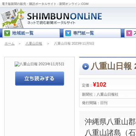
電子版新聞の販売・購読ポータルサイト - 新聞オンライン.COM
ホーム
＞
八重山日報
＞
八重山日報 2023年11月5日
八重山日報 2
¥102
定価：
新聞社：
八重山日報社
発行間隔：
日刊
沖縄県八重山
八重山諸島（石