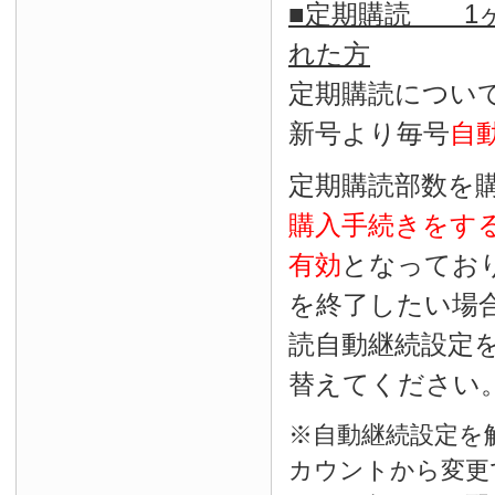
■定期購読 1ヶ
れた方
定期購読につい
新号より毎号
自
定期購読部数を
購入手続きをす
有効
となってお
を終了したい場
読自動継続設定
替えてください
※自動継続設定を
カウントから変更