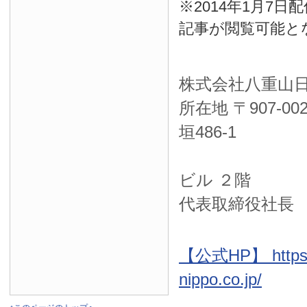
※2014年1月7
記事が閲覧可能と
株式会社八重山
所在地 〒
907-00
垣486-1
ＮＴＴ西
ビル ２階
代表取締役社長
【公式HP】 https:
nippo.co.jp/