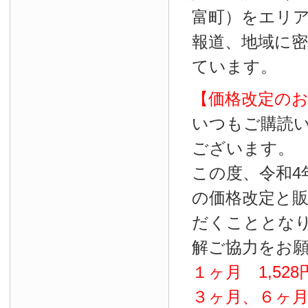
富町）をエリ
報道、地域に
ています。
【価格改定の
いつもご購読
ございます。
この度、令和4
の価格改定と
だくこととな
解ご協力をお
１ヶ月
1
,
528
３ヶ月、６ヶ