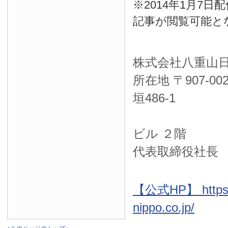
※2014年1月7
記事が閲覧可能と
株式会社八重山
所在地 〒
907-00
垣486-1
ＮＴＴ西
ビル ２階
代表取締役社長
【公式HP】 https:
nippo.co.jp/