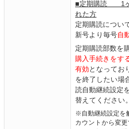
■定期購読 1ヶ
れた方
定期購読につい
新号より毎号
自
定期購読部数を
購入手続きをす
有効
となってお
を終了したい場
読自動継続設定
替えてください
※自動継続設定を
カウントから変更