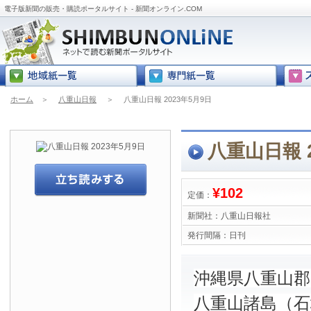
電子版新聞の販売・購読ポータルサイト - 新聞オンライン.COM
ホーム
＞
八重山日報
＞
八重山日報 2023年5月9日
八重山日報 2
¥102
定価：
新聞社：
八重山日報社
発行間隔：
日刊
沖縄県八重山
八重山諸島（石