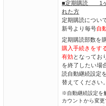
■定期購読 1ヶ
れた方
定期購読につい
新号より毎号
自
定期購読部数を
購入手続きをす
有効
となってお
を終了したい場
読自動継続設定
替えてください
※自動継続設定を
カウントから変更