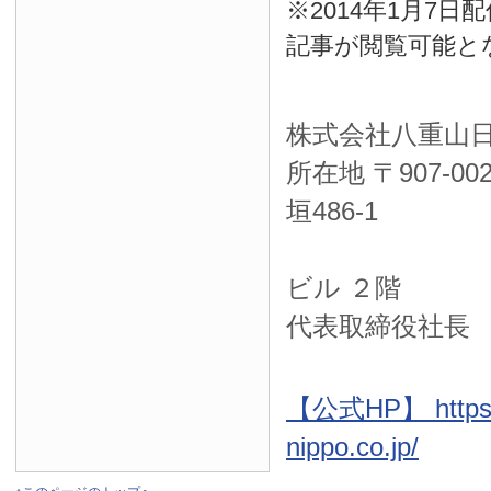
※2014年1月7
記事が閲覧可能と
株式会社八重山
所在地 〒
907-00
垣486-1
ＮＴＴ西
ビル ２階
代表取締役社長
【公式HP】 https:
nippo.co.jp/