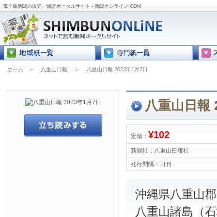
電子版新聞の販売・購読ポータルサイト - 新聞オンライン.COM
ホーム
＞
八重山日報
＞
八重山日報 2023年1月7日
八重山日報 2
¥102
定価：
新聞社：
八重山日報社
発行間隔：
日刊
沖縄県八重山
八重山諸島（石