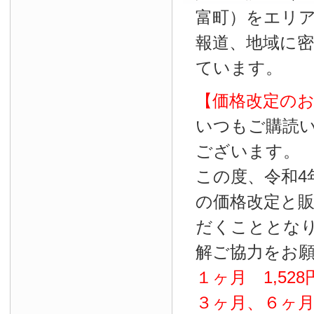
富町）をエリ
報道、地域に
ています。
【価格改定の
いつもご購読
ございます。
この度、令和4
の価格改定と
だくこととな
解ご協力をお
１ヶ月
1
,
528
３ヶ月、６ヶ