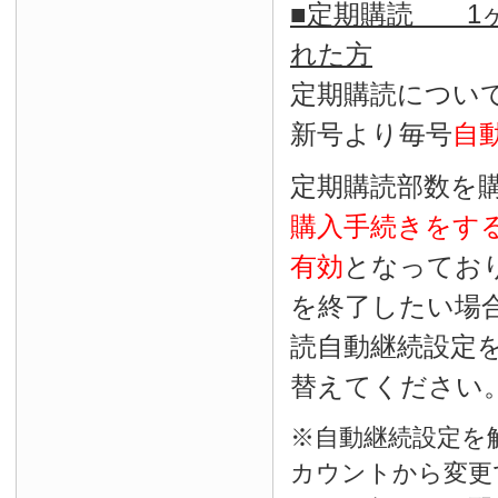
■定期購読 1ヶ
れた方
定期購読につい
新号より毎号
自
定期購読部数を
購入手続きをす
有効
となってお
を終了したい場
読自動継続設定
替えてください
※自動継続設定を
カウントから変更