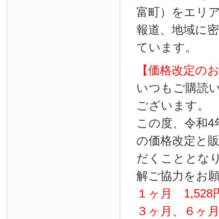
富町）をエリ
報道、地域に
ています。
【価格改定の
いつもご購読
ございます。
この度、令和4
の価格改定と
だくこととな
解ご協力をお
１ヶ月
1
,
528
３ヶ月、６ヶ