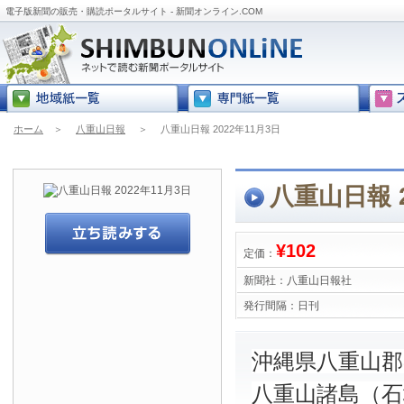
電子版新聞の販売・購読ポータルサイト - 新聞オンライン.COM
ホーム
＞
八重山日報
＞
八重山日報 2022年11月3日
八重山日報 2
¥102
定価：
新聞社：
八重山日報社
発行間隔：
日刊
沖縄県八重山
八重山諸島（石