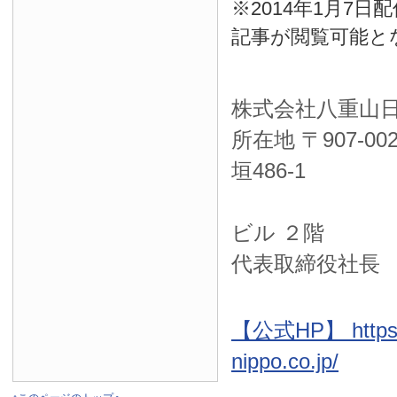
※2014年1月7
記事が閲覧可能と
株式会社八重山
所在地 〒
907-00
垣486-1
ＮＴＴ西
ビル ２階
代表取締役社長
【公式HP】 https:
nippo.co.jp/