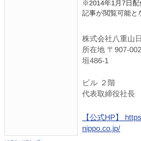
※2014年1月7
記事が閲覧可能と
株式会社八重山
所在地 〒
907-00
垣486-1
ＮＴＴ西
ビル ２階
代表取締役社長
【公式HP】 https:
nippo.co.jp/