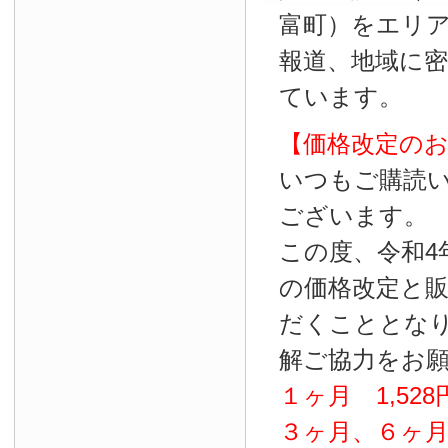
富町）をエリ
報道、地域に
ています。
【価格改定の
いつもご購読
ございます。
この度、令和4
の価格改定と
だくこととな
解ご協力をお
１ヶ月
1
,
528
３ヶ月、６ヶ