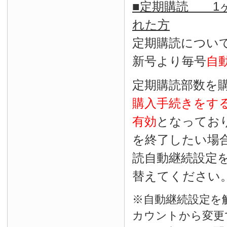
■定期購読 1ヶ
れた方
定期購読につい
新号より毎号
自
定期購読部数を
購入手続きをす
有効
となってお
を終了したい場
読自動継続設定
替えてください
※自動継続設定を
カウントから変更