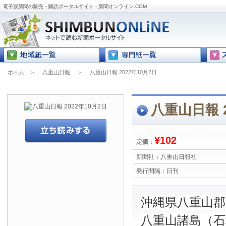
電子版新聞の販売・購読ポータルサイト - 新聞オンライン.COM
ホーム
＞
八重山日報
＞
八重山日報 2022年10月2日
八重山日報 2
¥102
定価：
新聞社：
八重山日報社
発行間隔：
日刊
沖縄県八重山
八重山諸島（石