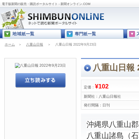
電子版新聞の販売・購読ポータルサイト - 新聞オンライン.COM
ホーム
＞
八重山日報
＞
八重山日報 2022年9月23日
八重山日報 2
¥102
定価：
新聞社：
八重山日報社
発行間隔：
日刊
沖縄県八重山
八重山諸島（石