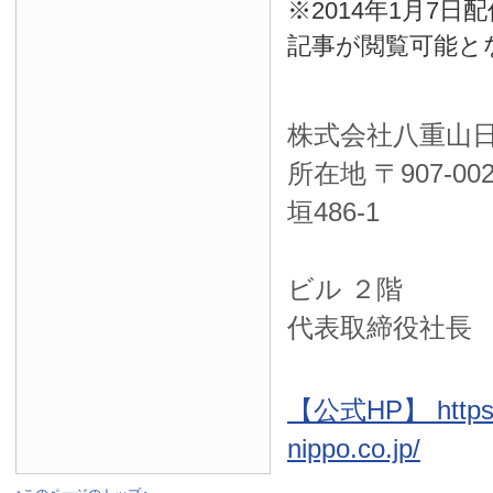
※2014年1月7
記事が閲覧可能と
株式会社八重山
所在地 〒
907-00
垣486-1
ＮＴＴ西
ビル ２階
代表取締役社長
【公式HP】 https:
nippo.co.jp/