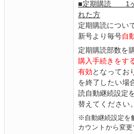
■定期購読 1ヶ
れた方
定期購読につい
新号より毎号
自
定期購読部数を
購入手続きをす
有効
となってお
を終了したい場
読自動継続設定
替えてください
※自動継続設定を
カウントから変更