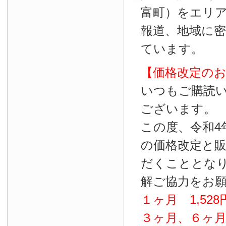
富町）をエリ
報道、地域に
ています。
【価格改定の
いつもご購読
ございます。
この度、令和4
の価格改定と
だくこととな
解ご協力をお
１ヶ月
1
,
528
３ヶ月、６ヶ