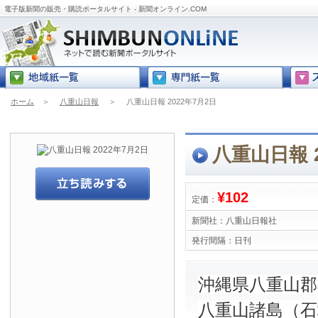
電子版新聞の販売・購読ポータルサイト - 新聞オンライン.COM
ホーム
＞
八重山日報
＞
八重山日報 2022年7月2日
八重山日報 2
¥102
定価：
新聞社：
八重山日報社
発行間隔：
日刊
沖縄県八重山
八重山諸島（石