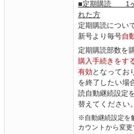
■定期購読 1ヶ
れた方
定期購読につい
新号より毎号
自
定期購読部数を
購入手続きをす
有効
となってお
を終了したい場
読自動継続設定
替えてください
※自動継続設定を
カウントから変更