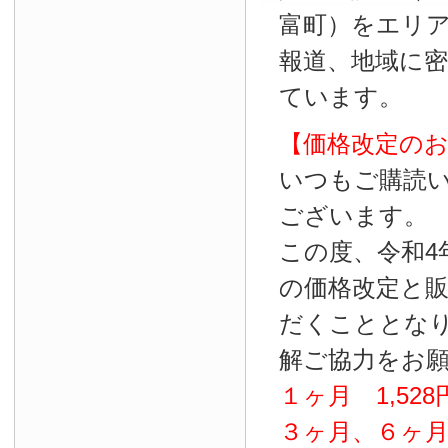
富町）をエリ
報道、地域に
ています。
【価格改定の
いつもご購読
ございます。
この度、令和4
の価格改定と
だくこととな
解ご協力をお
１ヶ月
1
,
528
３ヶ月、６ヶ