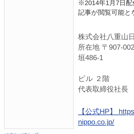
※2014年1月7
記事が閲覧可能と
株式会社八重山
所在地 〒
907-00
垣486-1
ＮＴＴ西
ビル ２階
代表取締役社長
【公式HP】 https:
nippo.co.jp/