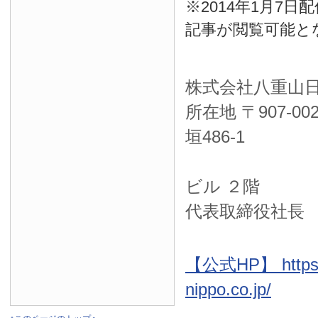
※2014年1月7
記事が閲覧可能と
株式会社八重山
所在地 〒
907-00
垣486-1
ＮＴＴ西
ビル ２階
代表取締役社長
【公式HP】 https:
nippo.co.jp/