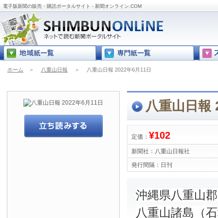
電子版新聞の販売・購読ポータルサイト - 新聞オンライン.COM
ホーム
＞
八重山日報
＞
八重山日報 2022年6月11日
八重山日報 2
¥102
定価：
新聞社：
八重山日報社
発行間隔：
日刊
沖縄県八重山
八重山諸島（石