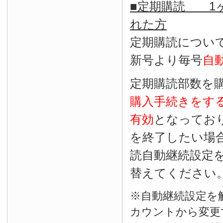
■定期購読 1ヶ
れた方
定期購読につい
新号より毎号
自
定期購読部数を
購入手続きをす
有効
となってお
を終了したい場
読自動継続設定
替えてください
※自動継続設定を
カウントから変更