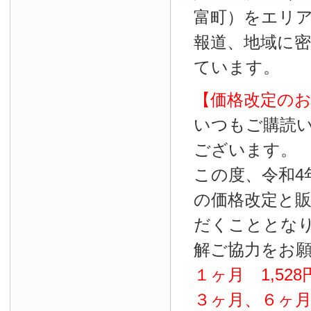
富町）をエリ
報道、地域に
ています。
【価格改定の
いつもご購読
ございます。
この度、令和4
の価格改定と
だくこととな
解ご協力をお
１ヶ月
1
,
528
３ヶ月、６ヶ