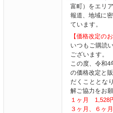
富町）をエリ
報道、地域に
ています。
【価格改定の
いつもご購読
ございます。
この度、令和4
の価格改定と
だくこととな
解ご協力をお
１ヶ月
1
,
528
３ヶ月、６ヶ