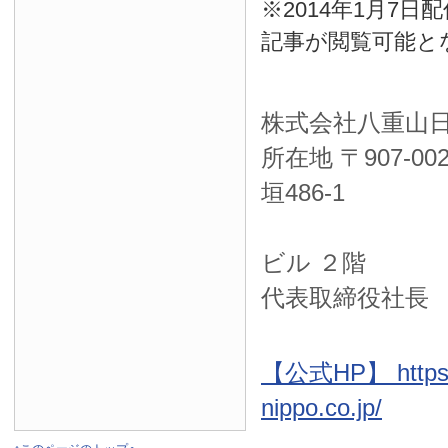
※2014年1月7
記事が閲覧可能と
株式会社八重山
所在地 〒
907-00
垣486-1
ＮＴＴ西
ビル ２階
代表取締役社長
【公式HP】 https:
nippo.co.jp/