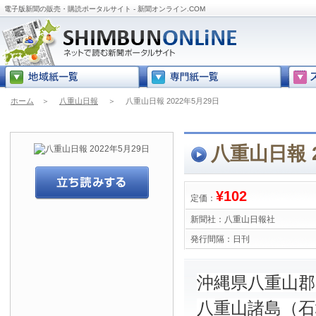
電子版新聞の販売・購読ポータルサイト - 新聞オンライン.COM
ホーム
＞
八重山日報
＞
八重山日報 2022年5月29日
八重山日報 2
¥102
定価：
新聞社：
八重山日報社
発行間隔：
日刊
沖縄県八重山
八重山諸島（石