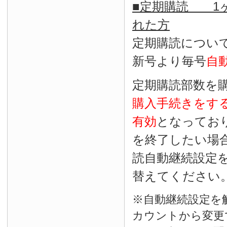
■定期購読 1ヶ
れた方
定期購読につい
新号より毎号
自
定期購読部数を
購入手続きをす
有効
となってお
を終了したい場
読自動継続設定
替えてください
※自動継続設定を
カウントから変更