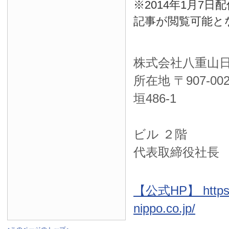
※2014年1月7
記事が閲覧可能と
株式会社八重山
所在地 〒
907-00
垣486-1
ＮＴＴ西
ビル ２階
代表取締役社長
【公式HP】 https:
nippo.co.jp/