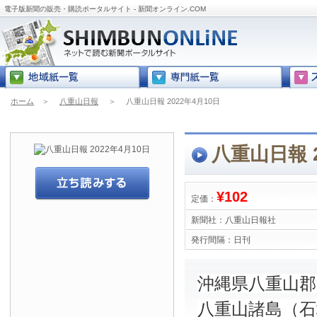
電子版新聞の販売・購読ポータルサイト - 新聞オンライン.COM
ホーム
＞
八重山日報
＞
八重山日報 2022年4月10日
八重山日報 2
¥102
定価：
新聞社：
八重山日報社
発行間隔：
日刊
沖縄県八重山
八重山諸島（石