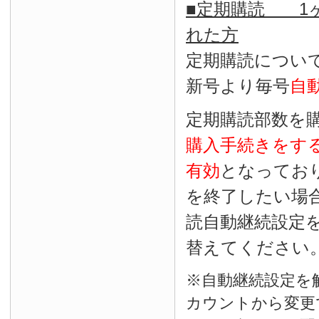
■定期購読 1ヶ
れた方
定期購読につい
新号より毎号
自
定期購読部数を
購入手続きをす
有効
となってお
を終了したい場
読自動継続設定
替えてください
※自動継続設定を
カウントから変更