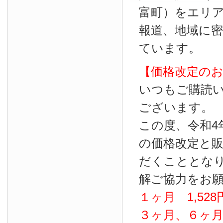
富町）をエリ
報道、地域に
ています。
【価格改定の
いつもご購読
ございます。
この度、令和4
の価格改定と
だくこととな
解ご協力をお
１ヶ月
1
,
528
３ヶ月、６ヶ