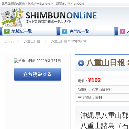
電子版新聞の販売・購読ポータルサイト - 新聞オンライン.COM
ホーム
＞
八重山日報
＞
八重山日報 2022年3月31日
八重山日報 2
¥102
定価：
新聞社：
八重山日報社
発行間隔：
日刊
沖縄県八重山
八重山諸島（石