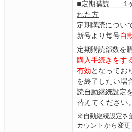
■定期購読 1ヶ
れた方
定期購読につい
新号より毎号
自
定期購読部数を
購入手続きをす
有効
となってお
を終了したい場
読自動継続設定
替えてください
※自動継続設定を
カウントから変更