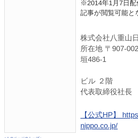
※2014年1月7
記事が閲覧可能と
株式会社八重山
所在地 〒
907-00
垣486-1
ＮＴＴ西
ビル ２階
代表取締役社長
【公式HP】 https:
nippo.co.jp/