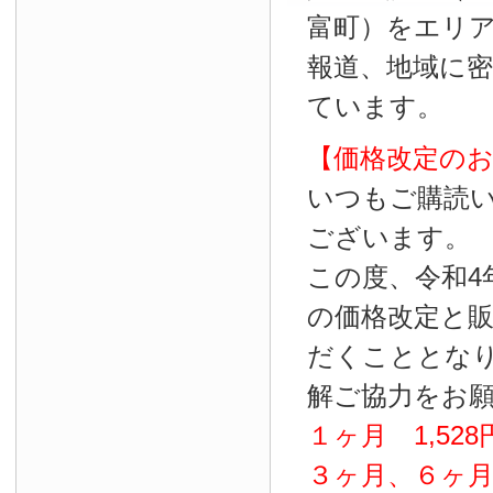
富町）をエリ
報道、地域に
ています。
【価格改定の
いつもご購読
ございます。
この度、令和4
の価格改定と
だくこととな
解ご協力をお
１ヶ月
1
,
528
３ヶ月、６ヶ