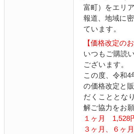
富町）をエリ
報道、地域に
ています。
【価格改定の
いつもご購読
ございます。
この度、令和4
の価格改定と
だくこととな
解ご協力をお
１ヶ月
1
,
528
３ヶ月、６ヶ