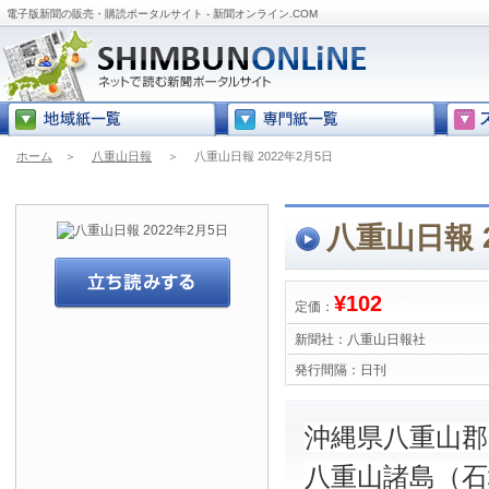
電子版新聞の販売・購読ポータルサイト - 新聞オンライン.COM
ホーム
＞
八重山日報
＞
八重山日報 2022年2月5日
八重山日報 2
¥102
定価：
新聞社：
八重山日報社
発行間隔：
日刊
沖縄県八重山
八重山諸島（石