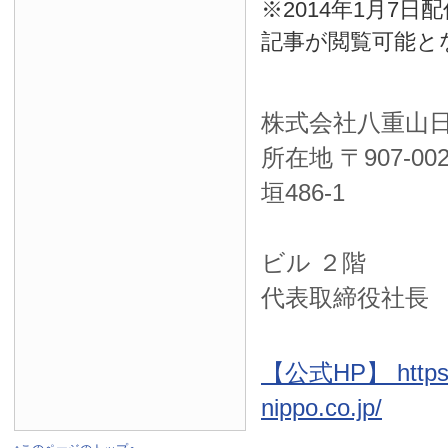
※2014年1月7
記事が閲覧可能と
株式会社八重山
所在地 〒
907-00
垣486-1
ＮＴＴ西
ビル ２階
代表取締役社長
【公式HP】 https:
nippo.co.jp/