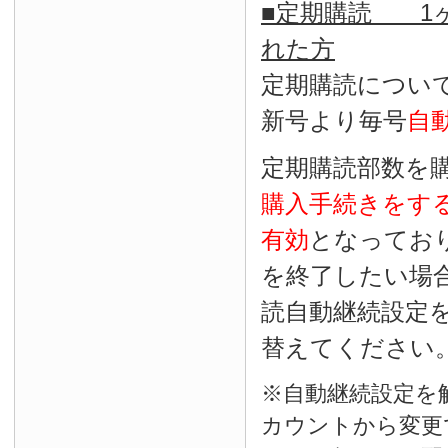
■定期購読 1ヶ
れた方
定期購読につい
新号より毎号
自
定期購読部数を
購入手続きをす
有効
となってお
を終了したい場
読自動継続設定
替えてください
※自動継続設定を
カウントから変更