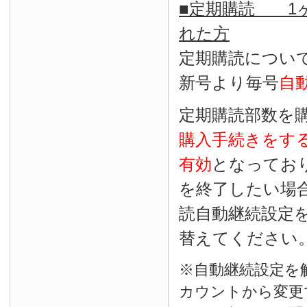
■定期購読 1ヶ
れた方
定期購読につい
新号より毎号
自
定期購読部数を
購入手続きをす
有効
となってお
を終了したい場
読自動継続設定
替えてください
※自動継続設定を
カウントから変更