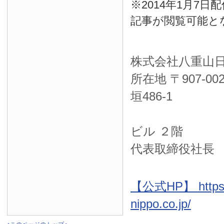
※2014年1月7
記事が閲覧可能と
株式会社八重山
所在地 〒
907-00
垣486-1
ＮＴＴ西
ビル ２階
代表取締役社長
【公式HP】 https:
nippo.co.jp/