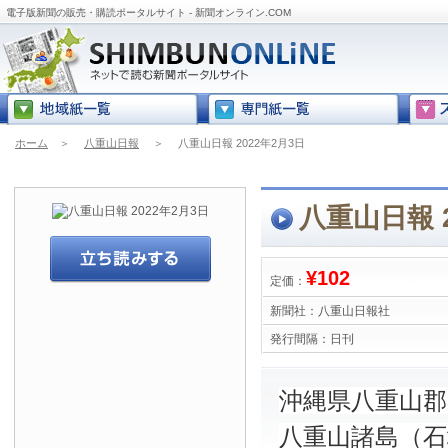
電子版新聞の販売・購読ポータルサイト - 新聞オンライン.COM
ホーム
＞
八重山日報
＞
八重山日報 2022年2月3日
八重山日報 2
¥102
定価：
新聞社：
八重山日報社
発行間隔：
日刊
沖縄県八重山
八重山諸島（石