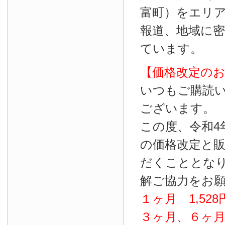
富町）をエリ
報道、地域に
ています。
【価格改定の
いつもご購読
ございます。
この度、令和4
の価格改定と
だくこととな
解ご協力をお
１ヶ月
1
,
528
３ヶ月、６ヶ