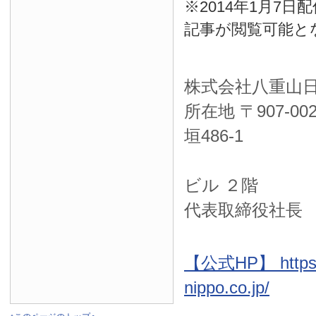
※2014年1月7
記事が閲覧可能と
株式会社八重山
所在地 〒
907-00
垣486-1
ＮＴＴ西
ビル ２階
代表取締役社長
【公式HP】 https:
nippo.co.jp/