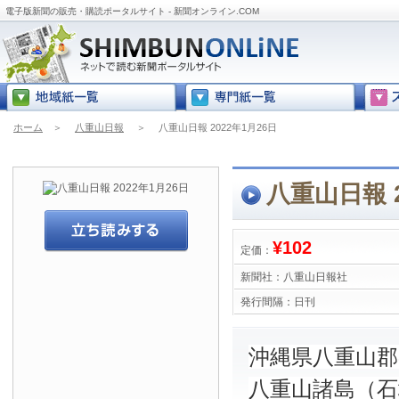
電子版新聞の販売・購読ポータルサイト - 新聞オンライン.COM
ホーム
＞
八重山日報
＞
八重山日報 2022年1月26日
八重山日報 2
¥102
定価：
新聞社：
八重山日報社
発行間隔：
日刊
沖縄県八重山
八重山諸島（石