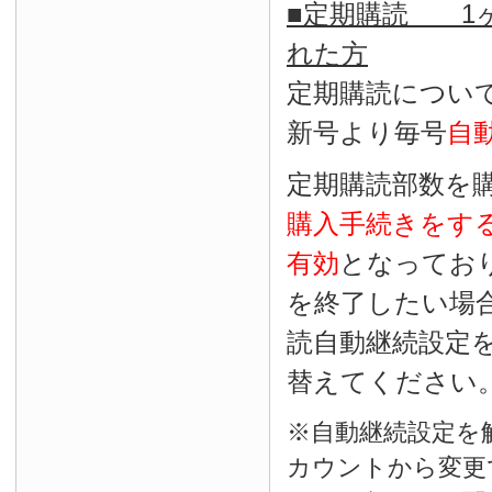
■定期購読 1ヶ
れた方
定期購読につい
新号より毎号
自
定期購読部数を
購入手続きをす
有効
となってお
を終了したい場
読自動継続設定
替えてください
※自動継続設定を
カウントから変更