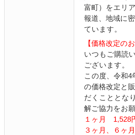
富町）をエリ
報道、地域に
ています。
【価格改定の
いつもご購読
ございます。
この度、令和4
の価格改定と
だくこととな
解ご協力をお
１ヶ月
1
,
528
３ヶ月、６ヶ