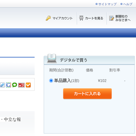
サイトマップ
ヘルプ
期間(合計部数)
価格
割引率
単品購入
(1部)
¥102
-
・中立な報