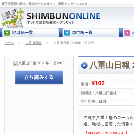
電子版新聞の販売・購読ポータルサイト - 新聞オンライン.COM
ホーム
＞
八重山日報
＞
八重山日報 2020年11月28日
八重山日報 2
¥102
定価：
新聞社：
八重山日報社
発行間隔：
日刊
沖縄県八重山郡のローカル
道、地域に密着した情報を
【価格改定のお知らせ】