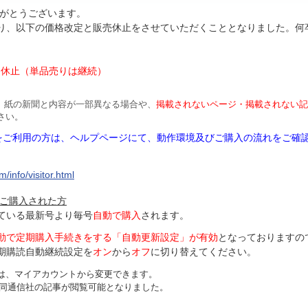
がとうございます。
より、以下の価格改定と販売休止をさせていただくこととなりました。何
円
は休止（単品売りは継続）
、紙の新聞と内容が一部異なる場合や、
掲載されないページ・掲載されない記
さい。
Mをご利用の方は、ヘルプページにて、動作環境及びご購入の流れをご確
/info/visitor.html
ご購入された方
ている最新号より毎号
自動で購入
されます。
動で定期購入手続きをする「自動更新設定」が
有効
となっておりますの
期購読自動継続設定を
オン
から
オフ
に切り替えてください。
は、マイアカウントから変更できます。
、共同通信社の記事が閲覧可能となりました。