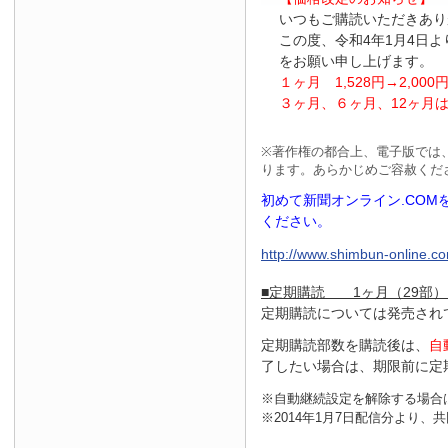
いつもご購読いただきあり
この度、令和4年1月4日
をお願い申し上げます。
１ヶ月
1
,
528
円
→2
,
000
３ヶ月、６ヶ月、
12
ヶ月
※
著作権の都合上、電子版では
ります。あらかじめご容赦くだ
初めて新聞オンライン.CO
ください。
http://www.shimbun-online.com
■定期購読 1ヶ月（29部）
定期購読については発売され
定期購読部数を購読後は、
自
了したい場合は、期限前に定
※自動継続設定を解除する場合
※2014年1月7日配信分より