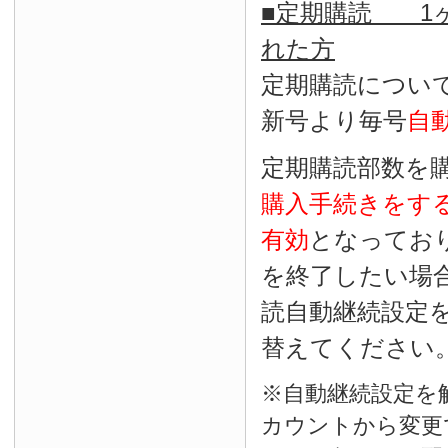
■定期購読 1ヶ
れた方
定期購読につい
新号より毎号
自
定期購読部数を
購入手続きをす
有効
となってお
を終了したい場
読自動継続設定
替えてください
※自動継続設定を
カウントから変更