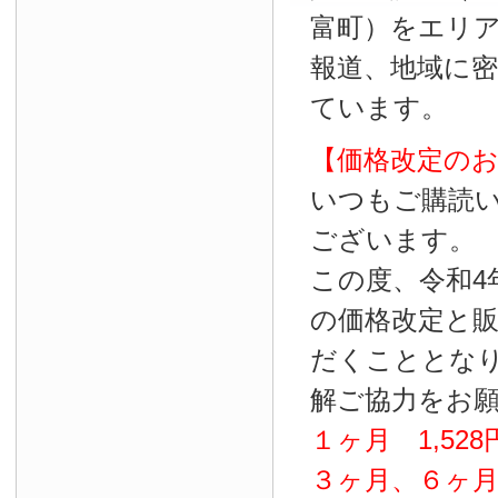
富町）をエリ
報道、地域に
ています。
【価格改定の
いつもご購読
ございます。
この度、令和4
の価格改定と
だくこととな
解ご協力をお
１ヶ月
1
,
528
３ヶ月、６ヶ