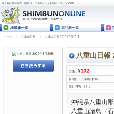
電子版新聞の販売・購読ポータルサイト - 新聞オンライン.COM
ホーム
＞
八重山日報
＞
八重山日報 2020年3月20日
八重山日報 2
¥102
定価：
新聞社：
八重山日報社
発行間隔：
日刊
沖縄県八重山
八重山諸島（石