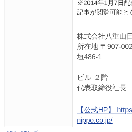
※2014年1月7
記事が閲覧可能と
株式会社八重山
所在地 〒
907-00
垣486-1
ＮＴＴ西
ビル ２階
代表取締役社長
【公式HP】 https:
nippo.co.jp/