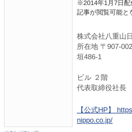
※2014年1月7
記事が閲覧可能と
株式会社八重山
所在地 〒
907-00
垣486-1
ＮＴＴ西
ビル ２階
代表取締役社長
【公式HP】 https:
nippo.co.jp/