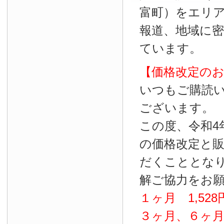
富町）をエリ
報道、地域に
ています。
【価格改定の
いつもご購読
ございます。
この度、令和4
の価格改定と
だくこととな
解ご協力をお
１ヶ月
1
,
528
３ヶ月、６ヶ