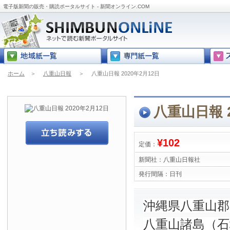
電子版新聞の販売・購読ポータルサイト - 新聞オンライン.COM
ホーム
＞
八重山日報
＞
八重山日報 2020年2月12日
八重山日報 2
¥102
定価：
新聞社：
八重山日報社
発行間隔：
日刊
沖縄県八重山
八重山諸島（石