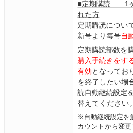
■定期購読 1ヶ
れた方
定期購読につい
新号より毎号
自
定期購読部数を
購入手続きをす
有効
となってお
を終了したい場
読自動継続設定
替えてください
※自動継続設定を
カウントから変更