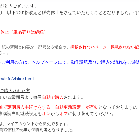
がとうございます。
より、以下の価格改定と販売休止をさせていただくこととなりました。何
円
は休止（単品売りは継続）
、紙の新聞と内容が一部異なる場合や、
掲載されないページ・掲載されない記
さい。
Mをご利用の方は、ヘルプページにて、動作環境及びご購入の流れをご確
/info/visitor.html
ご購入された方
ている最新号より毎号
自動で購入
されます。
動で定期購入手続きをする「自動更新設定」が
有効
となっておりますの
期購読自動継続設定を
オン
から
オフ
に切り替えてください。
は、マイアカウントから変更できます。
、共同通信社の記事が閲覧可能となりました。