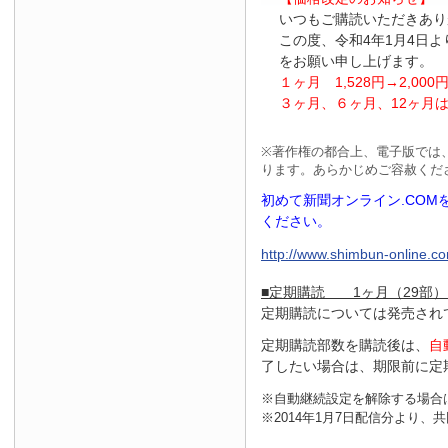
いつもご購読いただきあり
この度、令和4年1月4日
をお願い申し上げます。
１ヶ月
1
,
528
円
→2
,
000
３ヶ月、６ヶ月、
12
ヶ月
※
著作権の都合上、電子版では
ります。あらかじめご容赦くだ
初めて新聞オンライン.CO
ください。
http://www.shimbun-online.com
■定期購読 1ヶ月（29部）
定期購読については発売され
定期購読部数を購読後は、
自
了したい場合は、期限前に定
※自動継続設定を解除する場合
※2014年1月7日配信分より