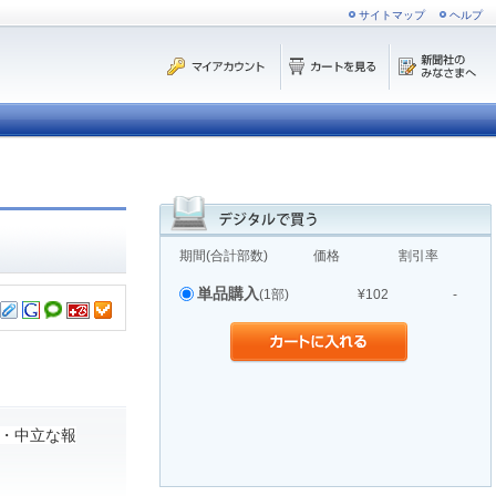
サイトマップ
ヘルプ
期間(合計部数)
価格
割引率
単品購入
(1部)
¥102
-
・中立な報