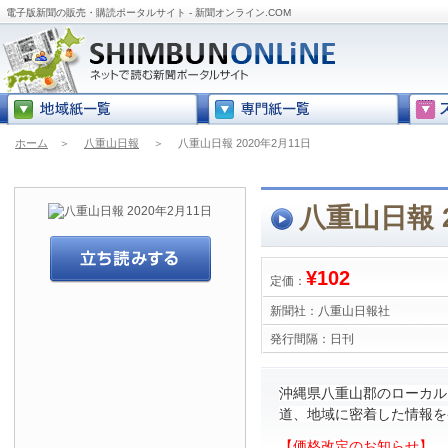
電子版新聞の販売・購読ポータルサイト - 新聞オンライン.COM
ホーム
＞
八重山日報
＞
八重山日報 2020年2月11日
八重山日報 2
¥102
定価：
新聞社：
八重山日報社
発行間隔：
日刊
沖縄県八重山郡のローカル
道、地域に密着した情報を
【価格改定のお知らせ】