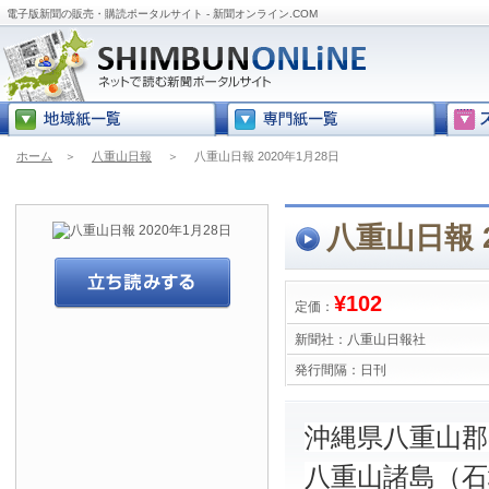
電子版新聞の販売・購読ポータルサイト - 新聞オンライン.COM
ホーム
＞
八重山日報
＞
八重山日報 2020年1月28日
八重山日報 2
¥102
定価：
新聞社：
八重山日報社
発行間隔：
日刊
沖縄県八重山
八重山諸島（石