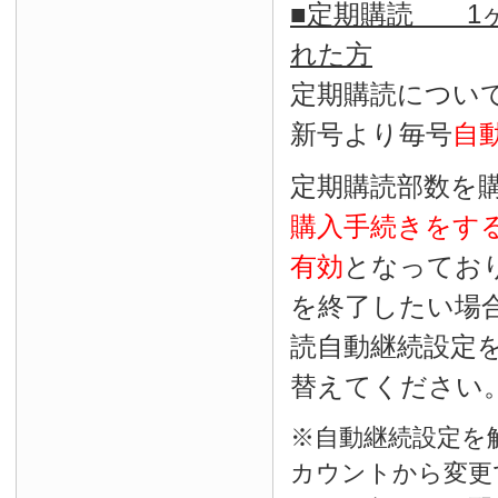
■定期購読 1ヶ
れた方
定期購読につい
新号より毎号
自
定期購読部数を
購入手続きをす
有効
となってお
を終了したい場
読自動継続設定
替えてください
※自動継続設定を
カウントから変更