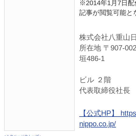
※2014年1月7
記事が閲覧可能と
株式会社八重山
所在地 〒
907-00
垣486-1
ＮＴＴ西
ビル ２階
代表取締役社長
【公式HP】 https:
nippo.co.jp/