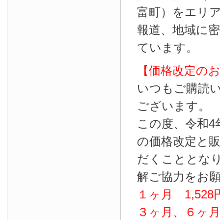
富町）をエリ
報道、地域に
ています。
【価格改定の
いつもご購読
ございます。
この度、令和4
の価格改定と
だくこととな
解ご協力をお
１ヶ月
1
,
528
３ヶ月、６ヶ