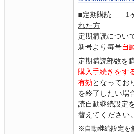
■定期購読 1ヶ
れた方
定期購読につい
新号より毎号
自
定期購読部数を
購入手続きをす
有効
となってお
を終了したい場
読自動継続設定
替えてください
※自動継続設定を