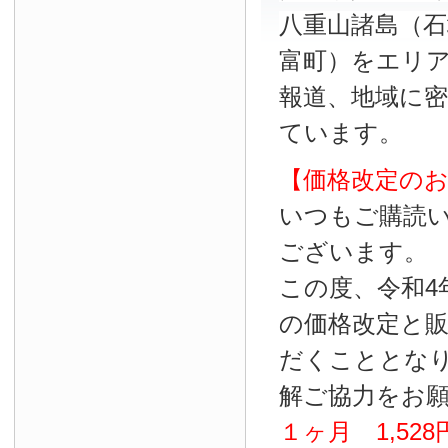
八重山諸島（石
富町）をエリ
報道、地域に
ています。
【価格改定の
いつもご購読
ございます。
この度、令和4
の価格改定と
だくこととな
解ご協力をお
１ヶ月
1
,
528