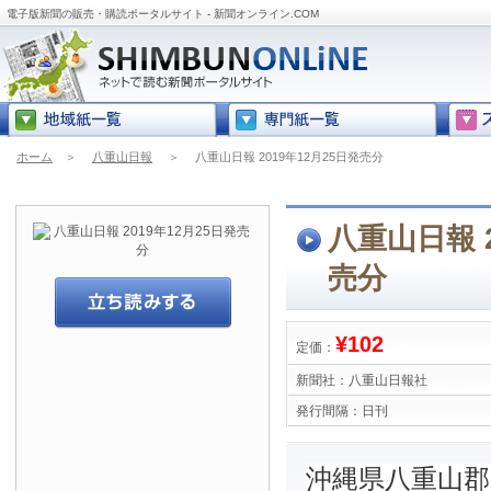
電子版新聞の販売・購読ポータルサイト - 新聞オンライン.COM
ホーム
＞
八重山日報
＞
八重山日報 2019年12月25日発売分
八重山日報 2
売分
¥102
定価：
新聞社：
八重山日報社
発行間隔：
日刊
沖縄県八重山