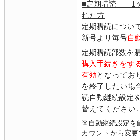
■定期購読 1ヶ
れた方
定期購読につい
新号より毎号
自
定期購読部数を
購入手続きをす
有効
となってお
を終了したい場
読自動継続設定
替えてください
※自動継続設定を
カウントから変更