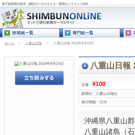
電子版新聞の販売・購読ポータルサイト - 新聞オンライン.COM
ホーム
＞
八重山日報
＞
八重山日報 2019年9月19日
八重山日報 2
¥100
定価：
新聞社：
八重山日報社
発行間隔：
日刊
沖縄県八重山
八重山諸島（石