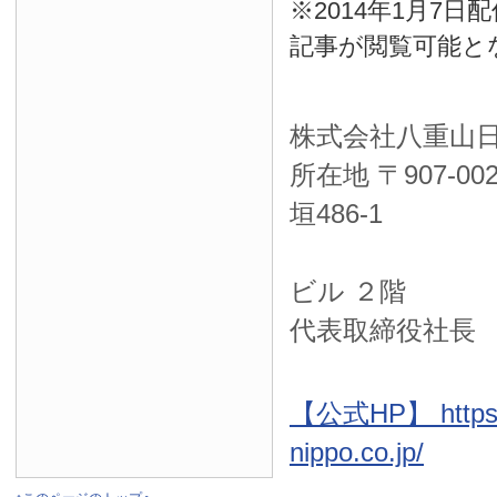
※2014年1月7
記事が閲覧可能と
株式会社八重山
所在地 〒
907-00
垣486-1
ＮＴＴ西
ビル ２階
代表取締役社長
【公式HP】 https:
nippo.co.jp/