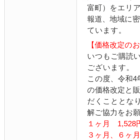
富町）をエリ
報道、地域に
ています。
【価格改定の
いつもご購読
ございます。
この度、令和4
の価格改定と
だくこととな
解ご協力をお
１ヶ月
1
,
528
３ヶ月、６ヶ