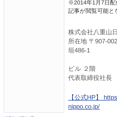
※2014年1月7
記事が閲覧可能と
株式会社八重山
所在地 〒
907-00
垣486-1
ＮＴＴ西
ビル ２階
代表取締役社長
【公式HP】 https:
nippo.co.jp/