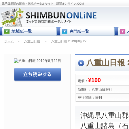
電子版新聞の販売・購読ポータルサイト - 新聞オンライン.COM
ホーム
＞
八重山日報
＞
八重山日報 2019年8月22日
八重山日報 2
¥100
定価：
新聞社：
八重山日報社
発行間隔：
日刊
沖縄県八重山
八重山諸島（石