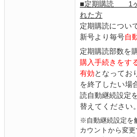
■定期購読 1ヶ
れた方
定期購読につい
新号より毎号
自
定期購読部数を
購入手続きをす
有効
となってお
を終了したい場
読自動継続設定
替えてください
※自動継続設定を
カウントから変更