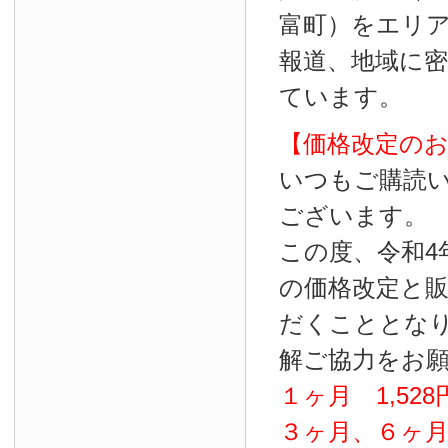
富町）をエリ
報道、地域に
ています。
【価格改定の
いつもご購読
ございます。
この度、令和4
の価格改定と
だくこととな
解ご協力をお
１ヶ月
1
,
528
３ヶ月、６ヶ