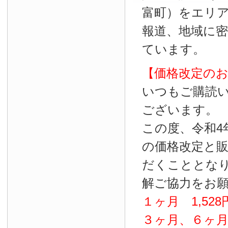
富町）をエリ
報道、地域に
ています。
【価格改定の
いつもご購読
ございます。
この度、令和4
の価格改定と
だくこととな
解ご協力をお
１ヶ月
1
,
528
３ヶ月、６ヶ