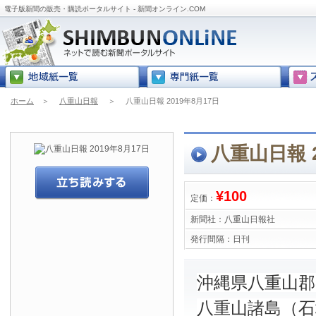
電子版新聞の販売・購読ポータルサイト - 新聞オンライン.COM
ホーム
＞
八重山日報
＞
八重山日報 2019年8月17日
八重山日報 2
¥100
定価：
新聞社：
八重山日報社
発行間隔：
日刊
沖縄県八重山
八重山諸島（石