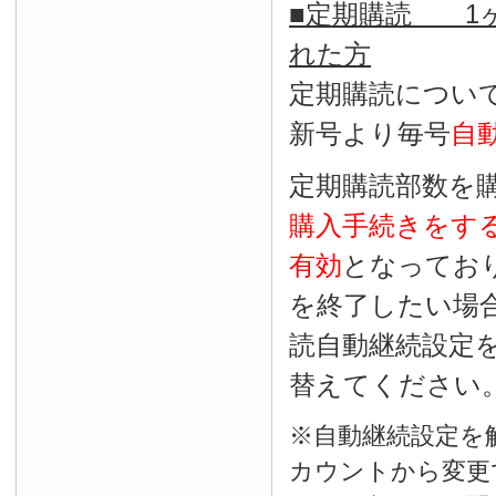
■定期購読 1ヶ
れた方
定期購読につい
新号より毎号
自
定期購読部数を
購入手続きをす
有効
となってお
を終了したい場
読自動継続設定
替えてください
※自動継続設定を
カウントから変更