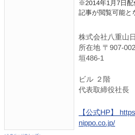
※2014年1月7
記事が閲覧可能と
株式会社八重山
所在地 〒
907-00
垣486-1
ＮＴＴ西
ビル ２階
代表取締役社長
【公式HP】 https:
nippo.co.jp/