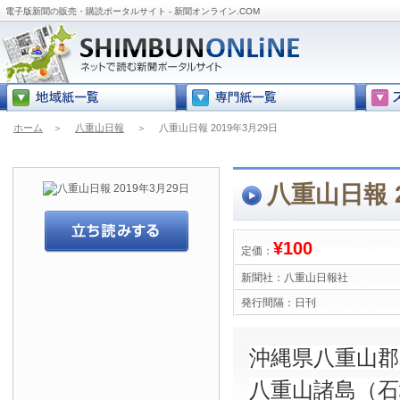
電子版新聞の販売・購読ポータルサイト - 新聞オンライン.COM
ホーム
＞
八重山日報
＞
八重山日報 2019年3月29日
八重山日報 2
¥100
定価：
新聞社：
八重山日報社
発行間隔：
日刊
沖縄県八重山
八重山諸島（石