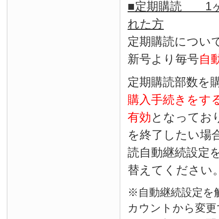
■定期購読 1ヶ
れた方
定期購読につい
新号より毎号
自
定期購読部数を
購入手続きをす
有効
となってお
を終了したい場
読自動継続設定
替えてください
※自動継続設定を
カウントから変更