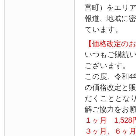
富町）をエリ
報道、地域に
ています。
【価格改定の
いつもご購読
ございます。
この度、令和4
の価格改定と
だくこととな
解ご協力をお
１ヶ月
1
,
528
３ヶ月、６ヶ