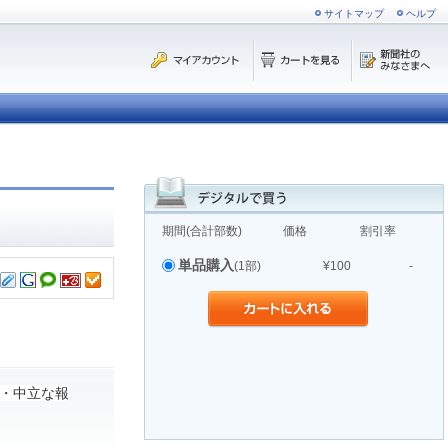
サイトマップ
ヘルプ
期間(合計部数)
価格
割引率
単品購入
(1部)
¥100
-
・中立な報