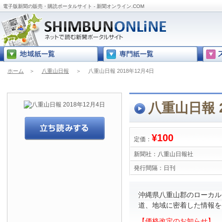
電子版新聞の販売・購読ポータルサイト - 新聞オンライン.COM
ホーム
＞
八重山日報
＞
八重山日報 2018年12月4日
八重山日報 2
¥100
定価：
新聞社：
八重山日報社
発行間隔：
日刊
沖縄県八重山郡のローカル
道、地域に密着した情報を
【価格改定のお知らせ】