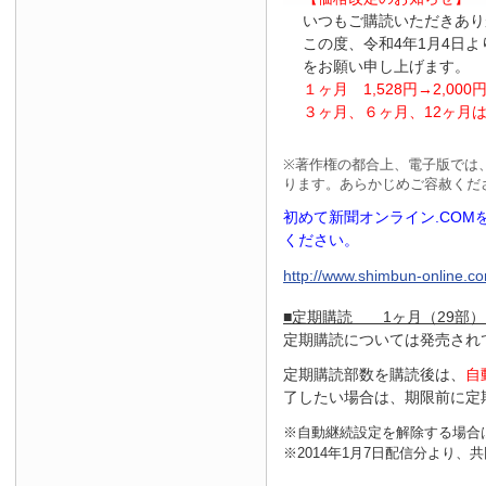
いつもご購読いただきあり
この度、令和4年1月4日
をお願い申し上げます。
１ヶ月
1
,
528
円
→2
,
000
３ヶ月、６ヶ月、
12
ヶ月
※
著作権の都合上、電子版では
ります。あらかじめご容赦くだ
初めて新聞オンライン.CO
ください。
http://www.shimbun-online.com
■定期購読 1ヶ月（29部）
定期購読については発売され
定期購読部数を購読後は、
自
了したい場合は、期限前に定
※自動継続設定を解除する場合
※2014年1月7日配信分より