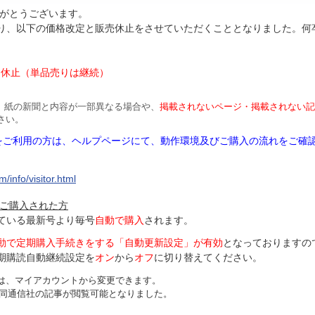
がとうございます。
より、以下の価格改定と販売休止をさせていただくこととなりました。何
円
は休止（単品売りは継続）
、紙の新聞と内容が一部異なる場合や、
掲載されないページ・掲載されない記
さい。
Mをご利用の方は、ヘルプページにて、動作環境及びご購入の流れをご確
/info/visitor.html
ご購入された方
ている最新号より毎号
自動で購入
されます。
動で定期購入手続きをする「自動更新設定」が
有効
となっておりますの
期購読自動継続設定を
オン
から
オフ
に切り替えてください。
は、マイアカウントから変更できます。
、共同通信社の記事が閲覧可能となりました。