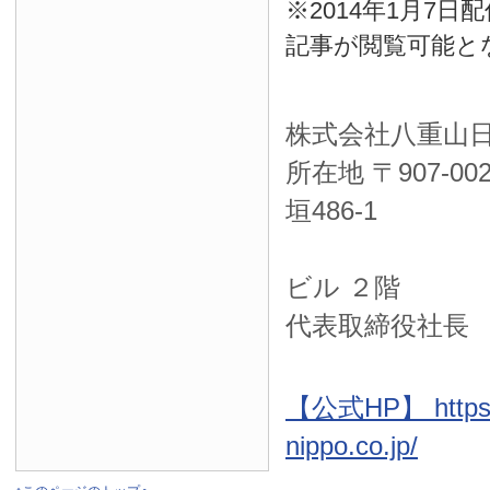
※2014年1月7
記事が閲覧可能と
株式会社八重山
所在地 〒
907-00
垣486-1
ＮＴＴ西
ビル ２階
代表取締役社長
【公式HP】 https:
nippo.co.jp/