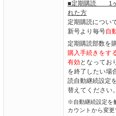
■定期購読 1ヶ
れた方
定期購読につい
新号より毎号
自
定期購読部数を
購入手続きをす
有効
となってお
を終了したい場
読自動継続設定
替えてください
※自動継続設定を
カウントから変更