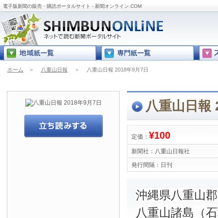
電子版新聞の販売・購読ポータルサイト - 新聞オンライン.COM
ホーム
＞
八重山日報
＞
八重山日報 2018年9月7日
八重山日報 2
¥100
定価：
新聞社：
八重山日報社
発行間隔：
日刊
沖縄県八重山
八重山諸島（石