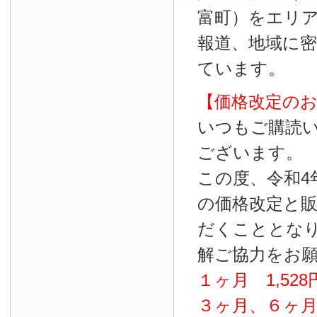
富町）をエリ
報道、地域に
ています。
【価格改定の
いつもご購読
ございます。
この度、令和4
の価格改定と
だくこととな
解ご協力をお
１ヶ月
1
,
528
３ヶ月、６ヶ