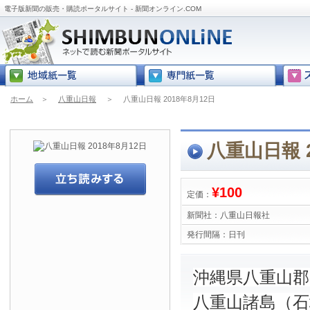
電子版新聞の販売・購読ポータルサイト - 新聞オンライン.COM
ホーム
＞
八重山日報
＞
八重山日報 2018年8月12日
八重山日報 2
¥100
定価：
新聞社：
八重山日報社
発行間隔：
日刊
沖縄県八重山
八重山諸島（石