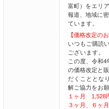
富町）をエリ
報道、地域に
ています。
【価格改定の
いつもご購読
ございます。
この度、令和4
の価格改定と
だくこととな
解ご協力をお
１ヶ月
1
,
528
３ヶ月、６ヶ