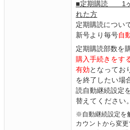
■定期購読 1ヶ
れた方
定期購読につい
新号より毎号
自
定期購読部数を
購入手続きをす
有効
となってお
を終了したい場
読自動継続設定
替えてください
※自動継続設定を
カウントから変更