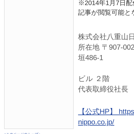
※2014年1月7
記事が閲覧可能と
株式会社八重山
所在地 〒
907-00
垣486-1
ＮＴＴ西
ビル ２階
代表取締役社長
【公式HP】 https:
nippo.co.jp/