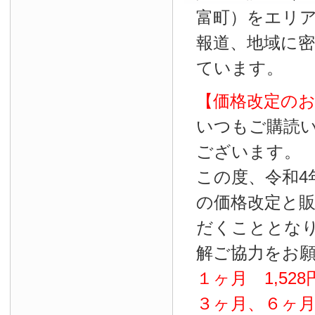
富町）をエリ
報道、地域に
ています。
【価格改定の
いつもご購読
ございます。
この度、令和4
の価格改定と
だくこととな
解ご協力をお
１ヶ月
1
,
528
３ヶ月、６ヶ