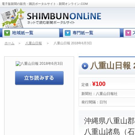
電子版新聞の販売・購読ポータルサイト - 新聞オンライン.COM
ホーム
＞
八重山日報
＞
八重山日報 2018年6月3日
八重山日報 2
¥100
定価：
新聞社：
八重山日報社
発行間隔：
日刊
沖縄県八重山
八重山諸島（石