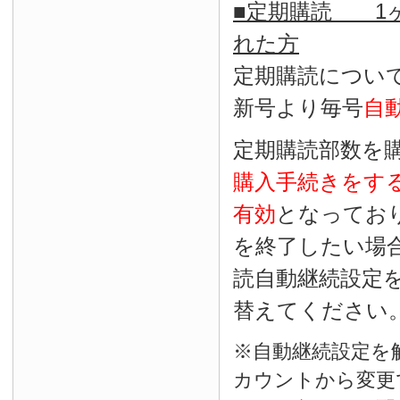
■定期購読 1ヶ
れた方
定期購読につい
新号より毎号
自
定期購読部数を
購入手続きをす
有効
となってお
を終了したい場
読自動継続設定
替えてください
※自動継続設定を
カウントから変更