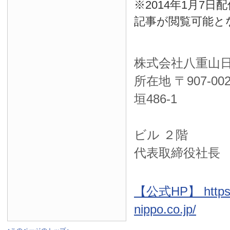
※2014年1月7
記事が閲覧可能と
株式会社八重山
所在地 〒
907-00
垣486-1
ＮＴＴ西
ビル ２階
代表取締役社長
【公式HP】 https:
nippo.co.jp/