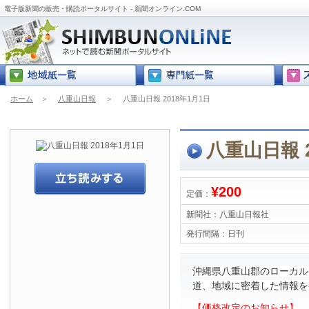
電子版新聞の販売・購読ポータルサイト - 新聞オンライン.COM
ホーム
＞
八重山日報
＞
八重山日報 2018年1月1日
八重山日報 2
¥200
定価：
新聞社：
八重山日報社
発行間隔：
日刊
沖縄県八重山郡のローカル
道、地域に密着した情報を
【価格改定のお知らせ】