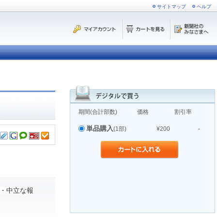
サイトマップ
ヘルプ
期間(合計部数)
価格
割引率
単品購入
(1部)
¥200
-
・中立な報