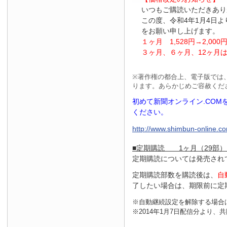
いつもご購読いただきあり
この度、令和4年1月4日
をお願い申し上げます。
１ヶ月
1
,
528
円
→2
,
000
３ヶ月、６ヶ月、
12
ヶ月
※
著作権の都合上、電子版では
ります。あらかじめご容赦くだ
初めて新聞オンライン.CO
ください。
http://www.shimbun-online.com
■定期購読 1ヶ月（29部）
定期購読については発売され
定期購読部数を購読後は、
自
了したい場合は、期限前に定
※自動継続設定を解除する場合
※2014年1月7日配信分より