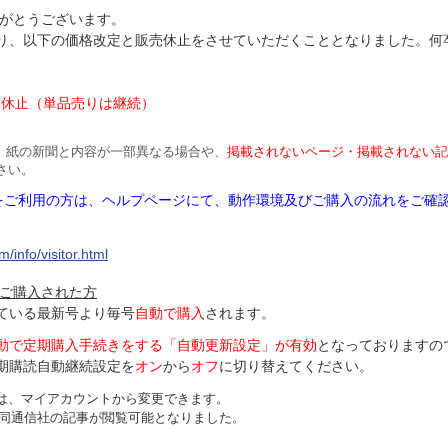
がとうございます。
より、以下の価格改定と販売休止をさせていただくこととなりました。何
円
は休止（単品売りは継続）
、紙の新聞と内容が一部異なる場合や、
掲載されないページ・掲載されない記
さい。
Mをご利用の方は、ヘルプページにて、動作環境及びご購入の流れをご確
/info/visitor.html
ご購入された方
ている最新号より毎号
自動で購入
されます。
動で定期購入手続きをする「自動更新設定」が
有効
となっておりますの
期購読自動継続設定を
オン
から
オフ
に切り替えてください。
は、マイアカウントから変更できます。
、共同通信社の記事が閲覧可能となりました。