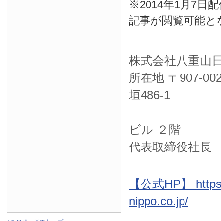
※2014年1月7
記事が閲覧可能と
株式会社八重山
所在地 〒
907-00
垣486-1
ＮＴＴ西
ビル ２階
代表取締役社長
【公式HP】 https:
nippo.co.jp/