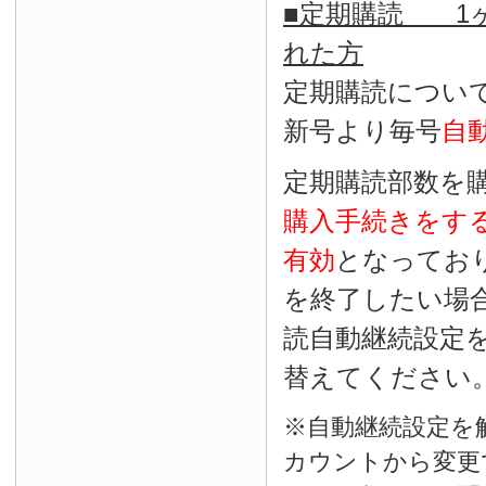
■定期購読 1ヶ
れた方
定期購読につい
新号より毎号
自
定期購読部数を
購入手続きをす
有効
となってお
を終了したい場
読自動継続設定
替えてください
※自動継続設定を
カウントから変更