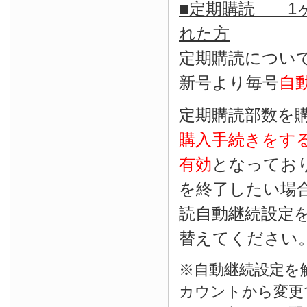
■定期購読 1ヶ
れた方
定期購読につい
新号より毎号
自
定期購読部数を
購入手続きをす
有効
となってお
を終了したい場
読自動継続設定
替えてください
※自動継続設定を
カウントから変更