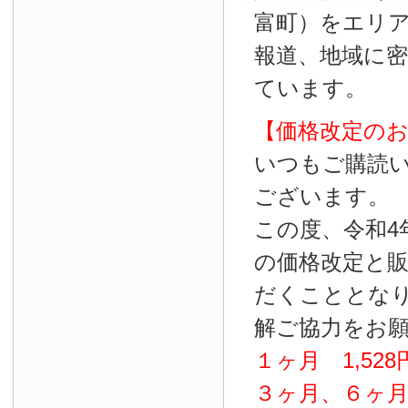
富町）をエリ
報道、地域に
ています。
【価格改定の
いつもご購読
ございます。
この度、令和4
の価格改定と
だくこととな
解ご協力をお
１ヶ月
1
,
528
３ヶ月、６ヶ