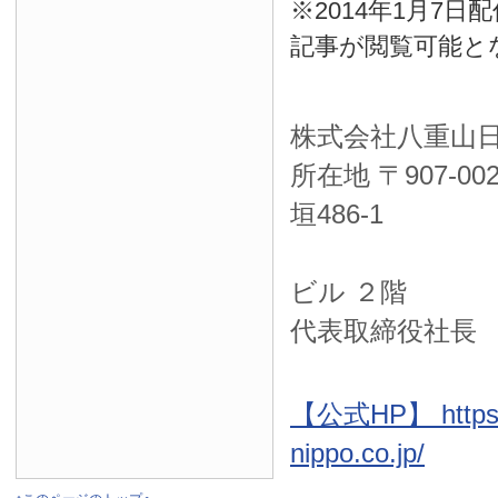
※2014年1月7
記事が閲覧可能と
株式会社八重山
所在地 〒
907-00
垣486-1
ＮＴＴ西
ビル ２階
代表取締役社長
【公式HP】 https:
nippo.co.jp/