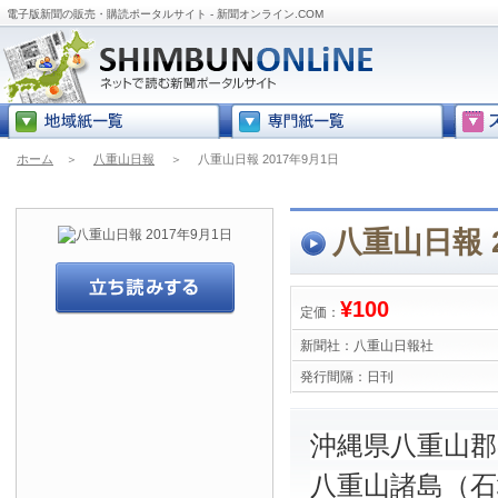
電子版新聞の販売・購読ポータルサイト - 新聞オンライン.COM
ホーム
＞
八重山日報
＞
八重山日報 2017年9月1日
八重山日報 2
¥100
定価：
新聞社：
八重山日報社
発行間隔：
日刊
沖縄県八重山
八重山諸島（石