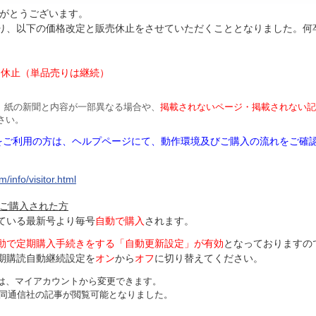
がとうございます。
より、以下の価格改定と販売休止をさせていただくこととなりました。何
円
は休止（単品売りは継続）
、紙の新聞と内容が一部異なる場合や、
掲載されないページ・掲載されない記
さい。
Mをご利用の方は、ヘルプページにて、動作環境及びご購入の流れをご確
/info/visitor.html
ご購入された方
ている最新号より毎号
自動で購入
されます。
動で定期購入手続きをする「自動更新設定」が
有効
となっておりますの
期購読自動継続設定を
オン
から
オフ
に切り替えてください。
は、マイアカウントから変更できます。
、共同通信社の記事が閲覧可能となりました。