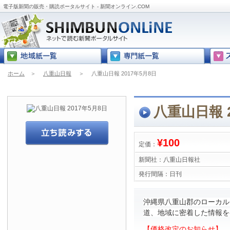
電子版新聞の販売・購読ポータルサイト - 新聞オンライン.COM
ホーム
＞
八重山日報
＞
八重山日報 2017年5月8日
八重山日報 2
¥100
定価：
新聞社：
八重山日報社
発行間隔：
日刊
沖縄県八重山郡のローカル
道、地域に密着した情報を
【価格改定のお知らせ】