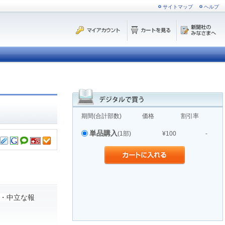
サイトマップ
ヘルプ
期間(合計部数)
価格
割引率
単品購入
(1部)
¥100
-
・中立な報