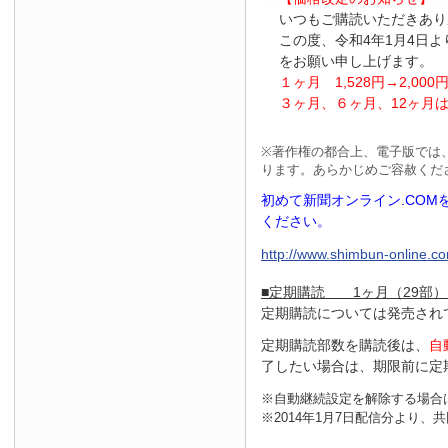
いつもご購読いただきあり
この度、令和4年1月4日
をお願い申し上げます。
１ヶ月
1
,
528
円
→2
,
000
３ヶ月、６ヶ月、
12
ヶ月
※
著作権の都合上、電子版では
ります。あらかじめご容赦くだ
初めて新聞オンライン.CO
ください。
http://www.shimbun-online.com
■定期購読 1ヶ月（29部）
定期購読については発売され
定期購読部数を購読後は、
自
了したい場合は、期限前に定
※自動継続設定を解除する場合
※2014年1月7日配信分より